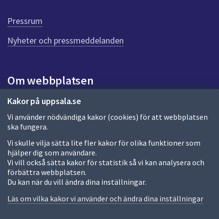
d
e
Pressrum
n
n
Nyheter och pressmeddelanden
a
s
i
Om webbplatsen
d
a
Om webbplatsen
Kakor på uppsala.se
Vi använder nödvändiga kakor (cookies) för att webbplatsen
Allmänna handlingar och diarium
ska fungera.
Behandling av personuppgifter
Vi skulle vilja sätta lite fler kakor för olika funktioner som
hjälper dig som användare.
Kakor
Vi vill också sätta kakor för statistik så vi kan analysera och
förbättra webbplatsen.
Språk (other languages)
Du kan när du vill ändra dina inställningar.
Tillgänglighetsredogörelse
Läs om vilka kakor vi använder och ändra dina inställningar