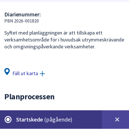
att
presenteras
Diarienummer:
under
PBN 2026-001820
fältet.
Syftet med planläggningen är att tillskapa ett
Använd
verksamhetsområde för i huvudsak utrymmeskrävande
piltangenterna
och omgivningspåverkande verksamheter.
för
att
navigera
mellan
Fäll ut karta
sökförslagen
och
enter
Planprocessen
för
att
välja
något
Startskede
(pågående)
av