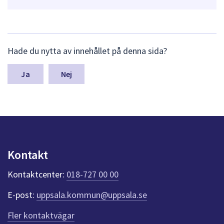
L
Hade du nytta av innehållet på denna sida?
ä
m
n
Nej
a
s
y
n
p
u
n
Kontakt
k
t
Kontaktcenter:
018-727 00 00
e
r
E-post:
uppsala.kommun@uppsala.se
f
ö
Fler kontaktvägar
r