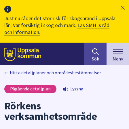
Just nu råder det stor risk för skogsbrand i Uppsala
län. Var försiktig i skog och mark.
Läs SMHI:s råd
och information.
Sök
huvudinnehåll
efter
Till sidans
Sök
Meny
innehåll
på
Hitta detaljplaner och områdesbestämmelser
webbplatsen.
När
du
Pågående detaljplan
Lyssna
börjar
skriva
Rörkens
i
verksamhetsområde
sökfältet
kommer
sökförslag