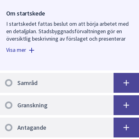
dem.
Om startskede
I startskedet fattas beslut om att börja arbetet med
en detaljplan. Stadsbyggnadsförvaltningen gör en
översiktlig beskrivning av förslaget och presenterar
det för plan- och byggnadsnämnden (PBN). Plan- och
Visa mer
byggnadsnämnden fattar beslut om att påbörja
planarbetet eller inte.
I samband med ett positivt planbesked fattar plan-
och byggnadsnämnden beslut om att ge
Samråd
stadsbyggnadsförvaltningen i uppdrag att ta fram ett
förslag till detaljplan. I planbeskedet anges riktlinjer
för den fortsatta planeringen.
Granskning
Antagande