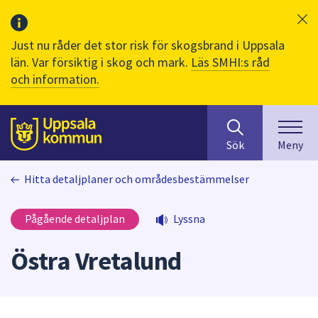
Just nu råder det stor risk för skogsbrand i Uppsala
län. Var försiktig i skog och mark.
Läs SMHI:s råd
och information.
Sök
huvudinnehåll
efter
Till sidans
Sök
Meny
innehåll
på
Hitta detaljplaner och områdesbestämmelser
webbplatsen.
När
du
Pågående detaljplan
Lyssna
börjar
skriva
Östra Vretalund
i
sökfältet
kommer
sökförslag