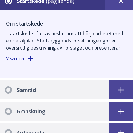
Startskede
(pågående)
dem.
Om startskede
I startskedet fattas beslut om att börja arbetet med
en detaljplan. Stadsbyggnadsförvaltningen gör en
översiktlig beskrivning av förslaget och presenterar
det för plan- och byggnadsnämnden (PBN). Plan- och
Visa mer
byggnadsnämnden fattar beslut om att påbörja
planarbetet eller inte.
I samband med ett positivt planbesked fattar plan-
och byggnadsnämnden beslut om att ge
Samråd
stadsbyggnadsförvaltningen i uppdrag att ta fram ett
förslag till detaljplan. I planbeskedet anges riktlinjer
för den fortsatta planeringen.
Granskning
Antagande