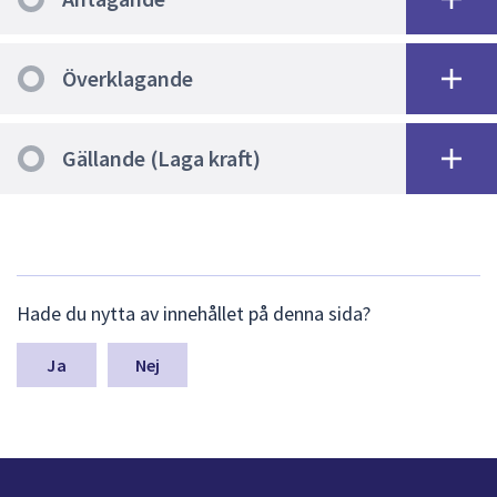
Överklagande
Gällande (Laga kraft)
L
Hade du nytta av innehållet på denna sida?
ä
m
n
Nej
a
s
y
n
p