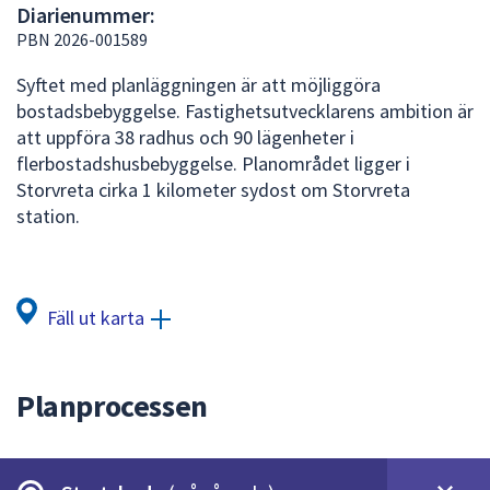
Diarienummer:
att
PBN 2026-001589
presenteras
under
Syftet med planläggningen är att möjliggöra
fältet.
bostadsbebyggelse. Fastighetsutvecklarens ambition är
Använd
att uppföra 38 radhus och 90 lägenheter i
piltangenterna
flerbostadshusbebyggelse. Planområdet ligger i
för
Storvreta cirka 1 kilometer sydost om Storvreta
att
station.
navigera
mellan
sökförslagen
och
Fäll ut karta
enter
för
att
Planprocessen
välja
något
av