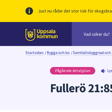
Just nu råder det stor risk för skogsbra
Sök
efter
huvudinnehåll
innehåll
Till sidans
på
webbplatsen.
Startsidan
/
Bygga och bo
/
Samhällsbyggnad och 
När
du
börjar
Pågående detaljplan
Ly
skriva
i
Fullerö 21:8
sökfältet
kommer
sökförslag
att
presenteras