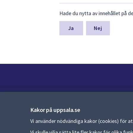
Lämna
Hade du nytta av innehållet på d
synpunkter
för
denna
Nej
sida
Kontakt
Kontaktcenter:
018-727 00 00
Kakor på uppsala.se
E-post:
uppsala.kommun@uppsala.se
Vi använder nödvändiga kakor (cookies) för a
Vi skulle vilja sätta lite fler kakor för olika 
Fler kontaktvägar