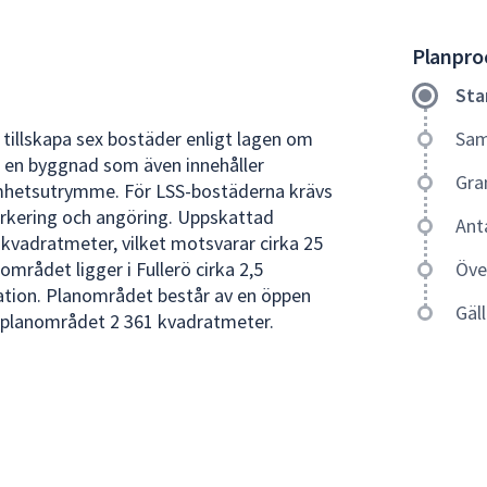
Planproc
Sta
 tillskapa sex bostäder enligt lagen om
Sam
i en byggnad som även innehåller
Gra
etsutrymme. För LSS-bostäderna krävs
parkering och angöring. Uppskattad
Ant
kvadratmeter, vilket motsvarar cirka 25
området ligger i Fullerö cirka 2,5
Öve
ation. Planområdet består av en öppen
Gäl
r planområdet 2 361 kvadratmeter.