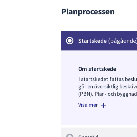
Planprocessen
Startskede
(pågående
Om startskede
I startskedet fattas besl
gör en översiktlig beskri
(PBN). Plan- och byggnads
Visa mer
I samband med ett positi
stadsbyggnadsförvaltninge
riktlinjer för den fortsatt