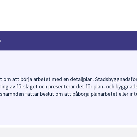
)
ut om att börja arbetet med en detaljplan. Stadsbyggnadsfö
vning av förslaget och presenterar det för plan- och byggn
nämnden fattar beslut om att påbörja planarbetet eller int
vt planbesked fattar plan- och byggnadsnämnden beslut om
n i uppdrag att ta fram ett förslag till detaljplan. I planb
a planeringen.