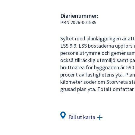
under
fältet.
Diarienummer:
Använd
PBN 2026-001585
piltangenterna
för
Syftet med planläggningen är att
att
LSS 9:9. LSS bostäderna uppförs 
navigera
personalutrymme och gemensamh
mellan
också tillräcklig utemiljö samt 
sökförslagen
bruttoarea för byggnaden är 590 
och
procent av fastighetens yta. Plan
enter
kilometer söder om Storvreta st
för
grusad plan yta. Totalt omfatta
att
välja
något
av
Fäll ut karta
dem.