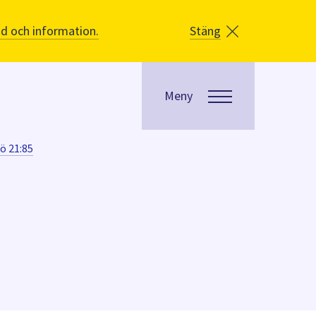
åd och information.
Stäng
Meny
rö 21:85