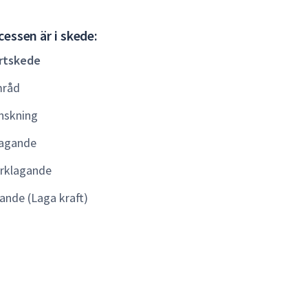
Startskede
essen är i skede:
rtskede
råd
nskning
agande
rklagande
lande (Laga kraft)