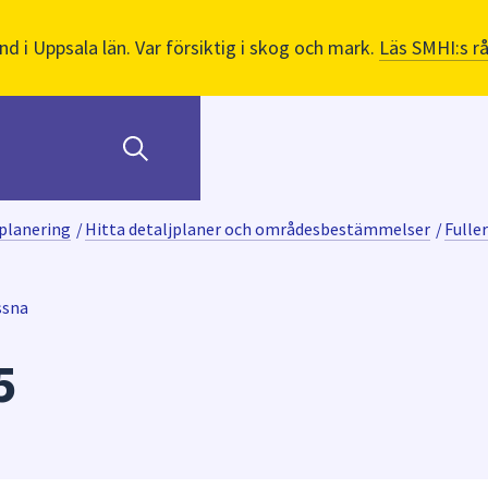
nd i Uppsala län. Var försiktig i skog och mark.
Läs SMHI:s r
planering
/
Hitta detaljplaner och områdesbestämmelser
/
Fulle
ssna
5