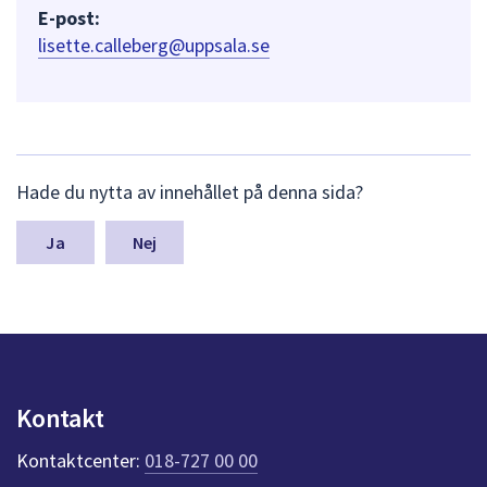
E-post:
lisette.calleberg@uppsala.se
L
Hade du nytta av innehållet på denna sida?
ä
m
n
Nej
a
s
y
n
p
u
n
Kontakt
k
t
Kontaktcenter:
018-727 00 00
e