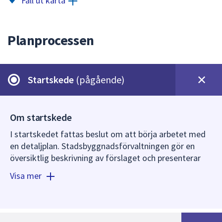
Fäll ut karta
dem.
Planprocessen
Startskede
(pågående)
Om startskede
I startskedet fattas beslut om att börja arbetet med
en detaljplan. Stadsbyggnadsförvaltningen gör en
översiktlig beskrivning av förslaget och presenterar
det för plan- och byggnadsnämnden (PBN). Plan- och
Visa mer
byggnadsnämnden fattar beslut om att påbörja
planarbetet eller inte.
I samband med ett positivt planbesked fattar plan-