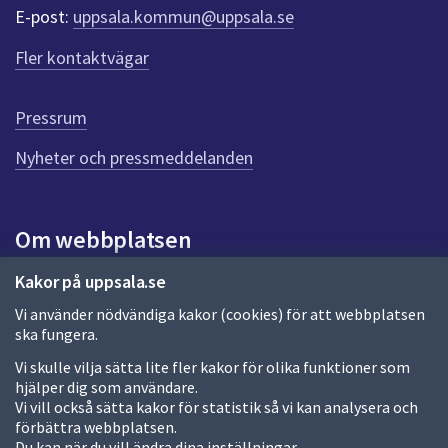
r
E-post:
uppsala.kommun@uppsala.se
f
ö
Fler kontaktvägar
r
d
e
Pressrum
n
n
Nyheter och pressmeddelanden
a
s
i
Om webbplatsen
d
a
Om webbplatsen
Kakor på uppsala.se
Vi använder nödvändiga kakor (cookies) för att webbplatsen
Allmänna handlingar och diarium
ska fungera.
Behandling av personuppgifter
Vi skulle vilja sätta lite fler kakor för olika funktioner som
hjälper dig som användare.
Kakor
Vi vill också sätta kakor för statistik så vi kan analysera och
förbättra webbplatsen.
Språk (other languages)
Du kan när du vill ändra dina inställningar.