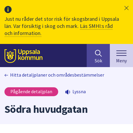
Just nu råder det stor risk för skogsbrand i Uppsala
län. Var försiktig i skog och mark.
Läs SMHI:s råd
och information.
Sök
huvudinnehåll
efter
Till sidans
Sök
Meny
innehåll
på
Hitta detaljplaner och områdesbestämmelser
webbplatsen.
När
du
Pågående detaljplan
Lyssna
börjar
skriva
Södra huvudgatan
i
sökfältet
kommer
sökförslag