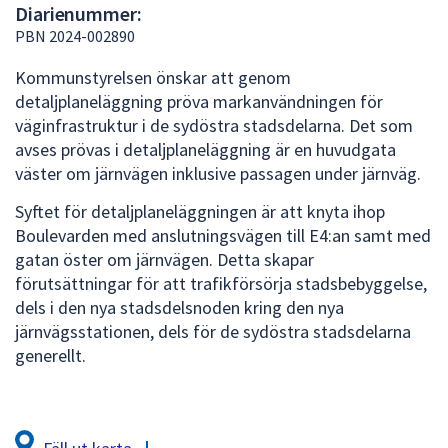
Diarienummer:
att
PBN 2024-002890
presenteras
under
Kommunstyrelsen önskar att genom
fältet.
detaljplaneläggning pröva markanvändningen för
Använd
väginfrastruktur i de sydöstra stadsdelarna. Det som
piltangenterna
avses prövas i detaljplaneläggning är en huvudgata
för
väster om järnvägen inklusive passagen under järnväg.
att
Syftet för detaljplaneläggningen är att knyta ihop
navigera
Boulevarden med anslutningsvägen till E4:an samt med
mellan
gatan öster om järnvägen. Detta skapar
sökförslagen
förutsättningar för att trafikförsörja stadsbebyggelse,
och
dels i den nya stadsdelsnoden kring den nya
enter
järnvägsstationen, dels för de sydöstra stadsdelarna
för
generellt.
att
välja
något
av