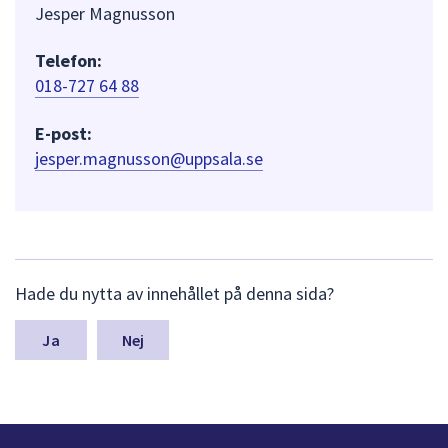
Jesper Magnusson
Telefon:
018-727 64 88
E-post:
jesper.magnusson@uppsala.se
L
Hade du nytta av innehållet på denna sida?
ä
m
n
Nej
a
s
y
n
p