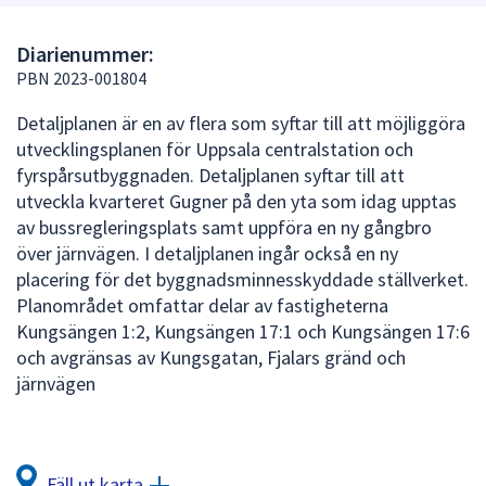
att
presenteras
Diarienummer:
under
PBN 2023-001804
fältet.
Detaljplanen är en av flera som syftar till att möjliggöra
Använd
utvecklingsplanen för Uppsala centralstation och
piltangenterna
fyrspårsutbyggnaden. Detaljplanen syftar till att
för
utveckla kvarteret Gugner på den yta som idag upptas
att
av bussregleringsplats samt uppföra en ny gångbro
navigera
över järnvägen. I detaljplanen ingår också en ny
mellan
placering för det byggnadsminnesskyddade ställverket.
sökförslagen
Planområdet omfattar delar av fastigheterna
och
Kungsängen 1:2, Kungsängen 17:1 och Kungsängen 17:6
enter
och avgränsas av Kungsgatan, Fjalars gränd och
för
järnvägen
att
välja
något
av
Fäll ut karta