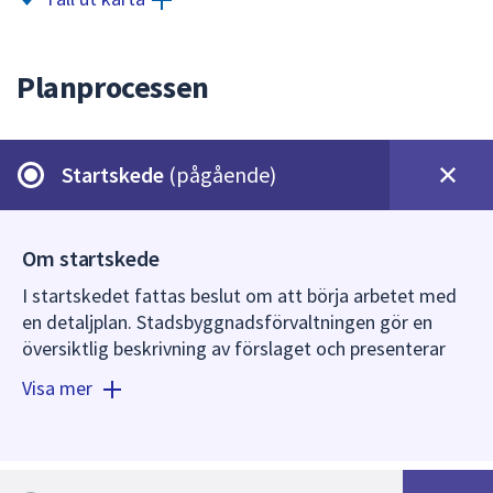
dem.
Planprocessen
Startskede
(pågående)
Om startskede
I startskedet fattas beslut om att börja arbetet med
en detaljplan. Stadsbyggnadsförvaltningen gör en
översiktlig beskrivning av förslaget och presenterar
det för plan- och byggnadsnämnden (PBN). Plan- och
Visa mer
byggnadsnämnden fattar beslut om att påbörja
planarbetet eller inte.
I samband med ett positivt planbesked fattar plan-