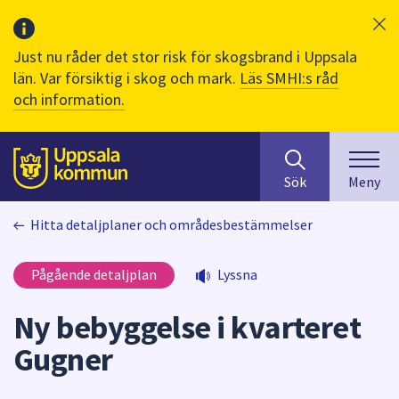
Just nu råder det stor risk för skogsbrand i Uppsala
län. Var försiktig i skog och mark.
Läs SMHI:s råd
och information.
Sök
huvudinnehåll
efter
Till sidans
Sök
Meny
innehåll
på
Hitta detaljplaner och områdesbestämmelser
webbplatsen.
När
du
Pågående detaljplan
Lyssna
börjar
skriva
Ny bebyggelse i kvarteret
i
Gugner
sökfältet
kommer
sökförslag