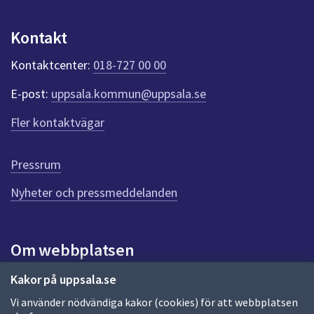
u
n
Kontakt
k
t
Kontaktcenter:
018-727 00 00
e
r
E-post:
uppsala.kommun@uppsala.se
f
ö
Fler kontaktvägar
r
d
e
Pressrum
n
n
Nyheter och pressmeddelanden
a
s
i
Om webbplatsen
d
a
Om webbplatsen
Kakor på uppsala.se
Vi använder nödvändiga kakor (cookies) för att webbplatsen
Allmänna handlingar och diarium