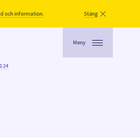
åd och information.
Stäng
Meny
1:24