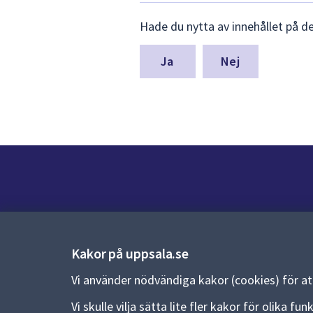
Lämna
Hade du nytta av innehållet på d
synpunkter
för
denna
Nej
sida
Kontakt
Kontaktcenter:
018-727 00 00
Kakor på uppsala.se
E-post:
uppsala.kommun@uppsala.se
Vi använder nödvändiga kakor (cookies) för a
Fler kontaktvägar
Vi skulle vilja sätta lite fler kakor för olika 