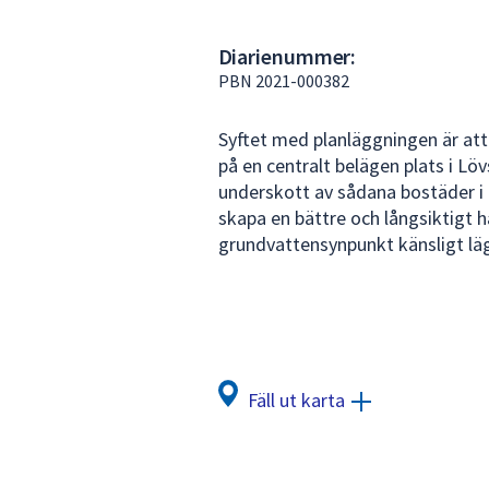
under
fältet.
Diarienummer:
Använd
PBN 2021-000382
piltangenterna
för
Syftet med planläggningen är att
att
på en centralt belägen plats i Löv
navigera
underskott av sådana bostäder 
mellan
skapa en bättre och långsiktigt h
sökförslagen
grundvattensynpunkt känsligt lä
och
enter
för
att
välja
något
Fäll ut karta
av
dem.