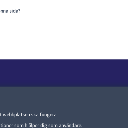
enna sida?
Om webbplatsen
Om webbplatsen
Allmänna handlingar och diarium
tt webbplatsen ska fungera.
Behandling av personuppgifter
funktioner som hjälper dig som användare.