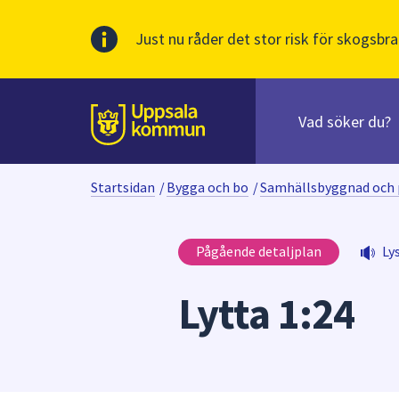
Just nu råder det stor risk för skogsbra
Sök
efter
huvudinnehåll
innehåll
Till sidans
på
webbplatsen.
Startsidan
/
Bygga och bo
/
Samhällsbyggnad och 
När
du
börjar
Pågående detaljplan
Ly
skriva
i
Lytta 1:24
sökfältet
kommer
sökförslag
att
presenteras