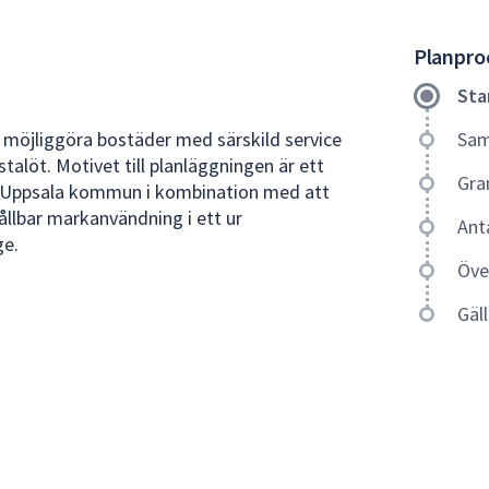
Planproc
Sta
 möjliggöra bostäder med särskild service
Sam
stalöt. Motivet till planläggningen är ett
Gra
i Uppsala kommun i kombination med att
ållbar markanvändning i ett ur
Ant
ge.
Öve
Gäl