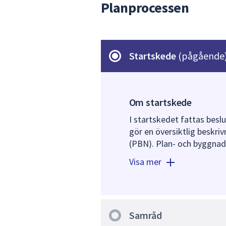
Planprocessen
Startskede
(pågående
Om startskede
I startskedet fattas besl
gör en översiktlig beskri
(PBN). Plan- och byggnads
Visa mer
I samband med ett positi
stadsbyggnadsförvaltninge
riktlinjer för den fortsatt
Samråd