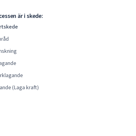
Startskede
essen är i skede:
rtskede
råd
nskning
agande
rklagande
lande (Laga kraft)