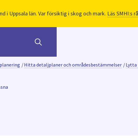
nd i Uppsala län. Var försiktig i skog och mark.
Läs SMHI:s r
planering
/
Hitta detaljplaner och områdesbestämmelser
/
Lytta 
ssna