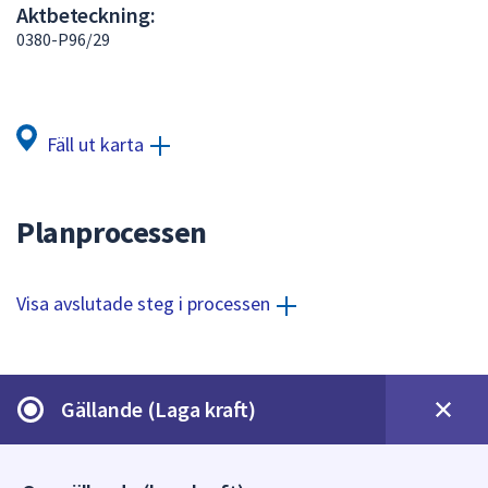
Aktbeteckning:
att
0380-P96/29
presenteras
under
fältet.
Använd
Fäll ut karta
piltangenterna
för
att
Planprocessen
navigera
mellan
sökförslagen
Visa avslutade steg i processen
och
enter
för
att
Gällande (Laga kraft)
välja
något
av