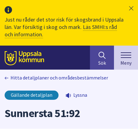
Just nu råder det stor risk för skogsbrand i Uppsala
län. Var försiktig i skog och mark.
Läs SMHI:s råd
och information.
Sök
huvudinnehåll
efter
Till sidans
Sök
Meny
innehåll
på
Hitta detaljplaner och områdesbestämmelser
webbplatsen.
När
du
Gällande detaljplan
Lyssna
börjar
skriva
Sunnersta 51:92
i
sökfältet
kommer
sökförslag