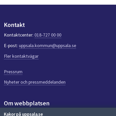
n
p
u
n
Kontakt
k
t
Kontaktcenter:
018-727 00 00
e
r
E-post:
uppsala.kommun@uppsala.se
f
ö
Fler kontaktvägar
r
d
e
Pressrum
n
n
Nyheter och pressmeddelanden
a
s
i
Om webbplatsen
d
a
Om webbplatsen
Kakor på uppsala.se