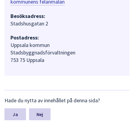
kommunens felanmälan
Besöksadress:
Stadshusgatan 2
Postadress:
Uppsala kommun
Stadsbyggnadsförvaltningen
753 75 Uppsala
L
Hade du nytta av innehållet på denna sida?
ä
m
n
Nej
a
s
y