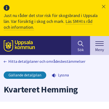
Just nu råder det stor risk för skogsbrand i Uppsala
län. Var försiktig i skog och mark.
Läs SMHI:s råd
och information.
Sök
huvudinnehåll
efter
Till sidans
Sök
Meny
innehåll
på
Hitta detaljplaner och områdesbestämmelser
webbplatsen.
När
du
Gällande detaljplan
Lyssna
börjar
skriva
Kvarteret Hemming
i
sökfältet
kommer
sökförslag