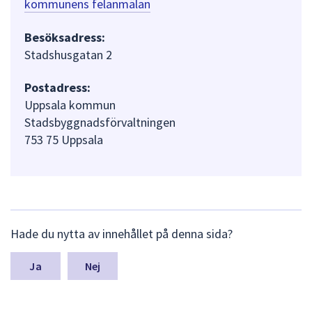
kommunens felanmälan
Besöksadress:
Stadshusgatan 2
Postadress:
Uppsala kommun
Stadsbyggnadsförvaltningen
753 75 Uppsala
L
Hade du nytta av innehållet på denna sida?
ä
m
n
Nej
a
s
y