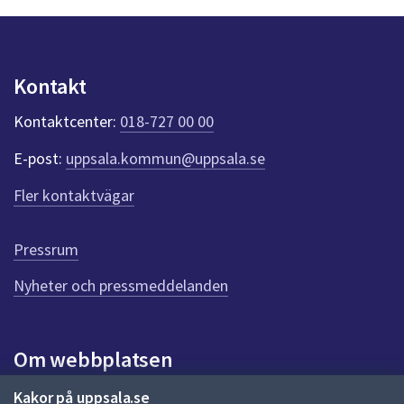
n
p
u
n
Kontakt
k
t
Kontaktcenter:
018-727 00 00
e
r
E-post:
uppsala.kommun@uppsala.se
f
ö
Fler kontaktvägar
r
d
e
Pressrum
n
n
Nyheter och pressmeddelanden
a
s
i
Om webbplatsen
d
a
Om webbplatsen
Kakor på uppsala.se