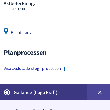
Aktbeteckning:
att
0380-P91/30
presenteras
under
fältet.
Använd
Fäll ut karta
piltangenterna
för
att
Planprocessen
navigera
mellan
sökförslagen
Visa avslutade steg i processen
och
enter
för
att
Gällande (Laga kraft)
välja
något
av