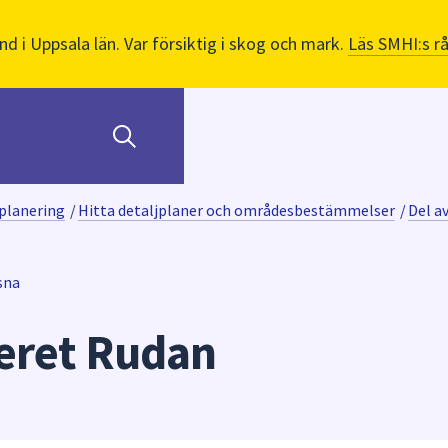
nd i Uppsala län. Var försiktig i skog och mark.
Läs SMHI:s r
planering
/
Hitta detaljplaner och områdesbestämmelser
/
Del a
sna
teret Rudan