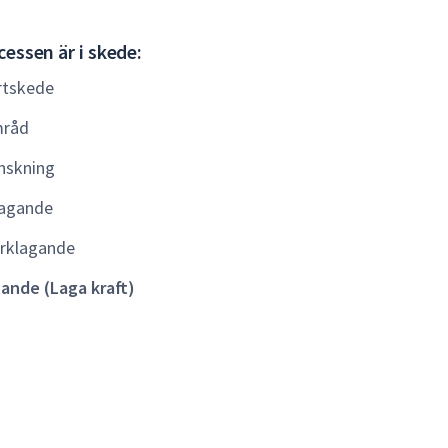
Gällande
essen är i skede:
(Laga
rtskede
kraft)
råd
nskning
agande
rklagande
lande (Laga kraft)