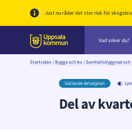
Just nu råder det stor risk för skogsbra
Sök
efter
huvudinnehåll
innehåll
Till sidans
på
webbplatsen.
Startsidan
/
Bygga och bo
/
Samhällsbyggnad och 
När
du
börjar
Gällande detaljplan
Lys
skriva
i
Del av kvar
sökfältet
kommer
sökförslag
att
presenteras