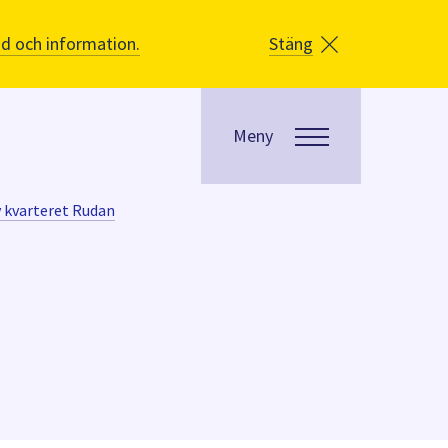
åd och information.
Stäng
Meny
v kvarteret Rudan