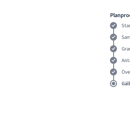
Planproc
Sta
Sam
Gra
Ant
Öve
Gäl