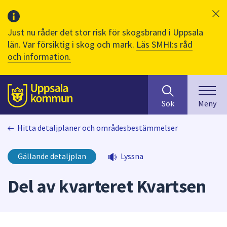
Just nu råder det stor risk för skogsbrand i Uppsala
län. Var försiktig i skog och mark.
Läs SMHI:s råd
och information.
Sök
huvudinnehåll
efter
Till sidans
Sök
Meny
innehåll
på
Hitta detaljplaner och områdesbestämmelser
webbplatsen.
När
du
Gällande detaljplan
Lyssna
börjar
skriva
Del av kvarteret Kvartsen
i
sökfältet
kommer
sökförslag