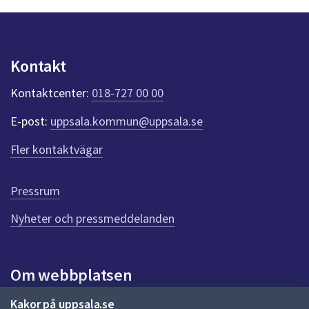
n
p
u
n
Kontakt
k
t
Kontaktcenter:
018-727 00 00
e
r
E-post:
uppsala.kommun@uppsala.se
f
ö
Fler kontaktvägar
r
d
e
Pressrum
n
n
Nyheter och pressmeddelanden
a
s
i
Om webbplatsen
d
a
Om webbplatsen
Kakor på uppsala.se