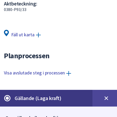
Aktbeteckning:
att
0380-P93/33
presenteras
under
fältet.
Använd
Fäll ut karta
piltangenterna
för
att
Planprocessen
navigera
mellan
sökförslagen
Visa avslutade steg i processen
och
enter
för
att
Gällande (Laga kraft)
välja
något
av