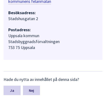
kommunens felanmälan
Besöksadress:
Stadshusgatan 2
Postadress:
Uppsala kommun
Stadsbyggnadsförvaltningen
753 75 Uppsala
L
Hade du nytta av innehållet på denna sida?
ä
m
n
Nej
a
s
y