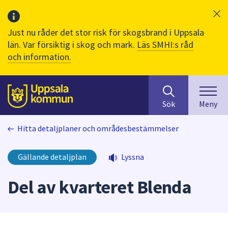
Just nu råder det stor risk för skogsbrand i Uppsala
län. Var försiktig i skog och mark.
Läs SMHI:s råd
och information.
Sök
huvudinnehåll
efter
Till sidans
Sök
Meny
innehåll
på
Hitta detaljplaner och områdesbestämmelser
webbplatsen.
När
du
Gällande detaljplan
Lyssna
börjar
skriva
Del av kvarteret Blenda
i
sökfältet
kommer
sökförslag