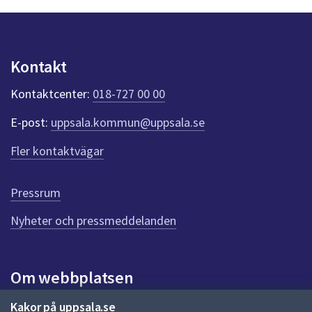
n
p
u
n
Kontakt
k
t
Kontaktcenter:
018-727 00 00
e
r
E-post:
uppsala.kommun@uppsala.se
f
ö
Fler kontaktvägar
r
d
e
Pressrum
n
n
Nyheter och pressmeddelanden
a
s
i
Om webbplatsen
d
a
Om webbplatsen
Kakor på uppsala.se