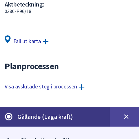
Aktbeteckning:
att
0380-P96/18
presenteras
under
fältet.
Använd
Fäll ut karta
piltangenterna
för
att
Planprocessen
navigera
mellan
sökförslagen
Visa avslutade steg i processen
och
enter
för
att
Gällande (Laga kraft)
välja
något
av