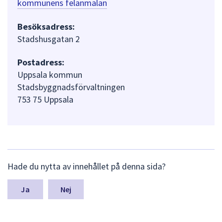
kommunens felanmälan
Besöksadress:
Stadshusgatan 2
Postadress:
Uppsala kommun
Stadsbyggnadsförvaltningen
753 75 Uppsala
L
Hade du nytta av innehållet på denna sida?
ä
m
n
Nej
a
s
y