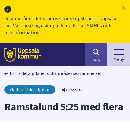
Just nu råder det stor risk för skogsbrand i Uppsala
län. Var försiktig i skog och mark.
Läs SMHI:s råd
och information.
Sök
huvudinnehåll
efter
Till sidans
Sök
Meny
innehåll
på
Hitta detaljplaner och områdesbestämmelser
webbplatsen.
När
du
Gällande detaljplan
Lyssna
börjar
skriva
Ramstalund 5:25 med flera
i
sökfältet
kommer
sökförslag