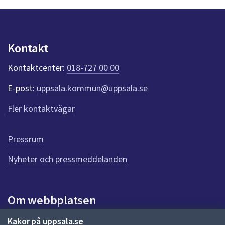
n
p
u
n
Kontakt
k
t
Kontaktcenter:
018-727 00 00
e
r
E-post:
uppsala.kommun@uppsala.se
f
ö
Fler kontaktvägar
r
d
e
Pressrum
n
n
Nyheter och pressmeddelanden
a
s
i
Om webbplatsen
d
a
Om webbplatsen
Kakor på uppsala.se