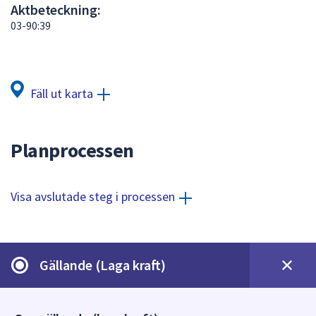
Aktbeteckning:
att
03-90:39
presenteras
under
fältet.
Använd
Fäll ut karta
piltangenterna
för
att
Planprocessen
navigera
mellan
sökförslagen
Visa avslutade steg i processen
och
enter
för
att
Gällande (Laga kraft)
välja
något
av