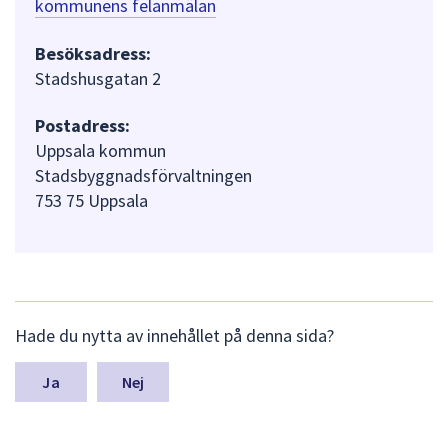
kommunens felanmälan
Besöksadress:
Stadshusgatan 2
Postadress:
Uppsala kommun
Stadsbyggnadsförvaltningen
753 75 Uppsala
L
Hade du nytta av innehållet på denna sida?
ä
m
n
Nej
a
s
y