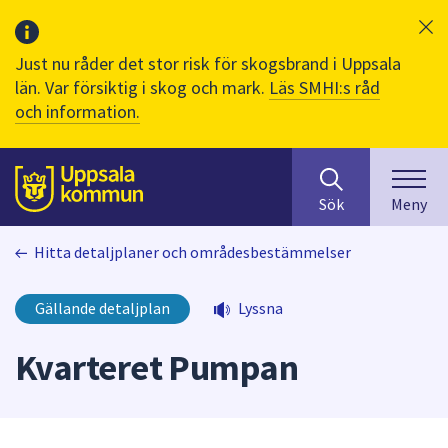
Just nu råder det stor risk för skogsbrand i Uppsala
län. Var försiktig i skog och mark.
Läs SMHI:s råd
och information.
Sök
huvudinnehåll
efter
Till sidans
Sök
Meny
innehåll
på
Hitta detaljplaner och områdesbestämmelser
webbplatsen.
När
du
Gällande detaljplan
Lyssna
börjar
skriva
Kvarteret Pumpan
i
sökfältet
kommer
sökförslag