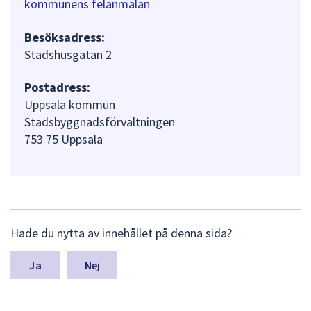
kommunens felanmälan
Besöksadress:
Stadshusgatan 2
Postadress:
Uppsala kommun
Stadsbyggnadsförvaltningen
753 75 Uppsala
L
Hade du nytta av innehållet på denna sida?
ä
m
n
Nej
a
s
y