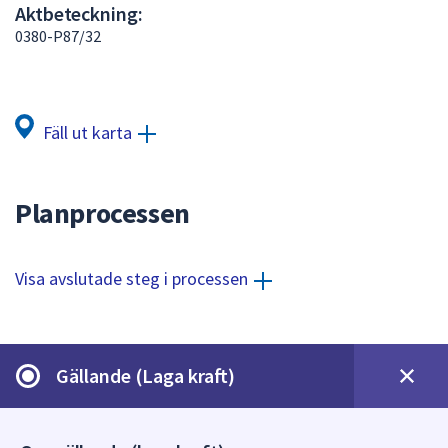
Aktbeteckning:
att
0380-P87/32
presenteras
under
fältet.
Använd
Fäll ut karta
piltangenterna
för
att
Planprocessen
navigera
mellan
sökförslagen
Visa avslutade steg i processen
och
enter
för
att
Gällande (Laga kraft)
välja
något
av