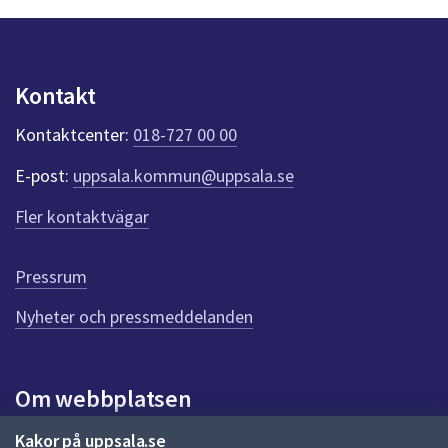
n
p
u
n
Kontakt
k
t
Kontaktcenter:
018-727 00 00
e
r
E-post:
uppsala.kommun@uppsala.se
f
ö
Fler kontaktvägar
r
d
e
Pressrum
n
n
Nyheter och pressmeddelanden
a
s
i
Om webbplatsen
d
a
Om webbplatsen
Kakor på uppsala.se