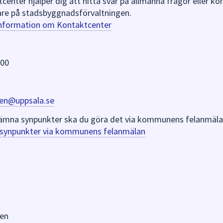
nter hjälper dig att hitta svar på allmänna frågor eller k
re på stadsbyggnadsförvaltningen.
information om Kontaktcenter
 00
en@uppsala.se
er lämna synpunkter ska du göra det via kommunens felanmäla
a synpunkter via kommunens felanmälan
en