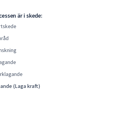
Gällande
essen är i skede:
(Laga
rtskede
kraft)
råd
nskning
agande
rklagande
lande (Laga kraft)