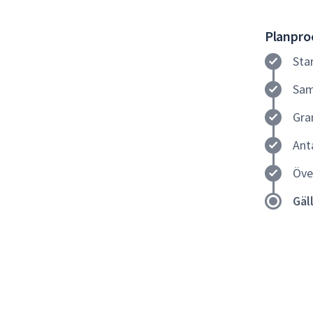
Planproc
Sta
Sam
Gra
Ant
Öve
Gäl