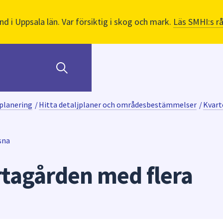
nd i Uppsala län. Var försiktig i skog och mark.
Läs SMHI:s r
planering
/
Hitta detaljplaner och områdesbestämmelser
/
Kvart
sna
rtagården med flera