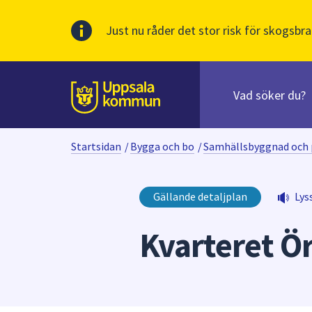
Just nu råder det stor risk för skogsbra
Sök
efter
huvudinnehåll
innehåll
Till sidans
på
webbplatsen.
Startsidan
/
Bygga och bo
/
Samhällsbyggnad och 
När
du
börjar
Gällande detaljplan
Lys
skriva
i
Kvarteret Ö
sökfältet
kommer
sökförslag
att
presenteras