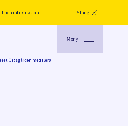
åd och information.
Stäng
Meny
eret Örtagården med flera