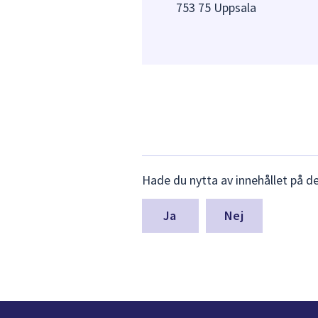
753 75 Uppsala
Lämna
Hade du nytta av innehållet på d
synpunkter
för
denna
Nej
sida