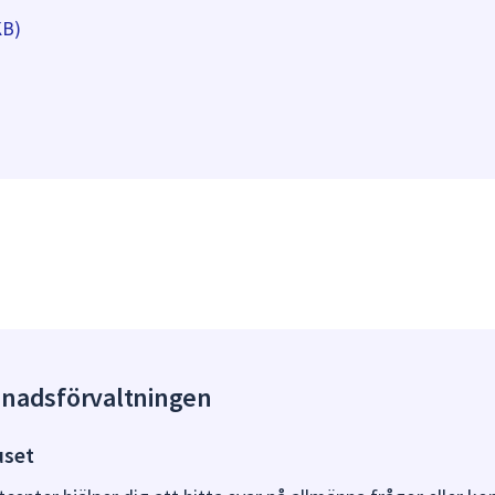
KB)
gnadsförvaltningen
uset