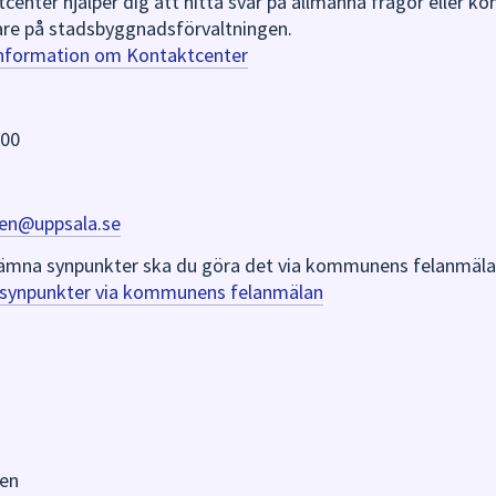
nter hjälper dig att hitta svar på allmänna frågor eller k
re på stadsbyggnadsförvaltningen.
information om Kontaktcenter
 00
en@uppsala.se
er lämna synpunkter ska du göra det via kommunens felanmäla
a synpunkter via kommunens felanmälan
en