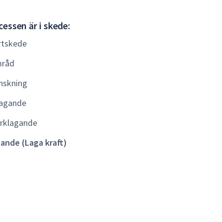
Gällande
essen är i skede:
(Laga
rtskede
kraft)
råd
nskning
agande
rklagande
lande (Laga kraft)