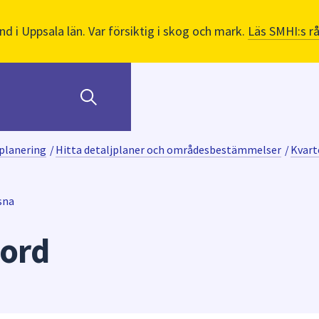
nd i Uppsala län. Var försiktig i skog och mark.
Läs SMHI:s r
planering
/
Hitta detaljplaner och områdesbestämmelser
/
Kvart
sna
jord