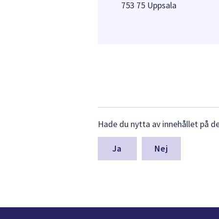
753 75 Uppsala
Lämna
Hade du nytta av innehållet på d
synpunkter
för
denna
Nej
sida