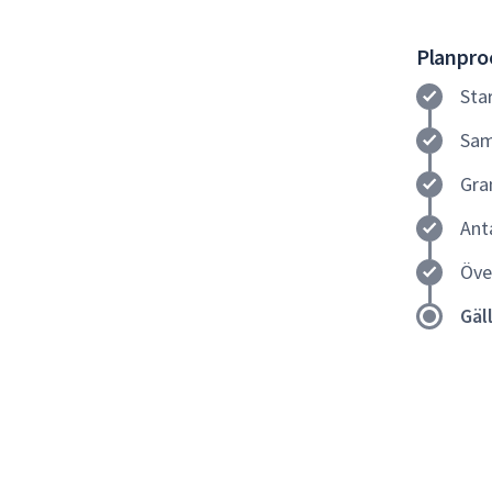
Planproc
Sta
Sam
Gra
Ant
Öve
Gäl