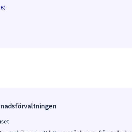
KB)
gnadsförvaltningen
uset