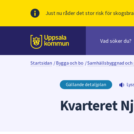
Just nu råder det stor risk för skogsbra
Sök
efter
huvudinnehåll
innehåll
Till sidans
på
webbplatsen.
Startsidan
/
Bygga och bo
/
Samhällsbyggnad och 
När
du
börjar
Gällande detaljplan
Lys
skriva
i
Kvarteret N
sökfältet
kommer
sökförslag
att
presenteras