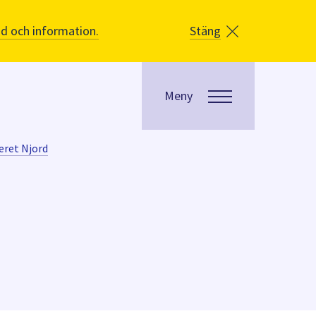
åd och information.
Stäng
Meny
eret Njord