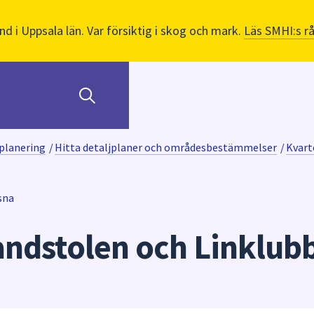
nd i Uppsala län. Var försiktig i skog och mark.
Läs SMHI:s r
planering
/
Hitta detaljplaner och områdesbestämmelser
/
Kvart
sna
andstolen och Linklub