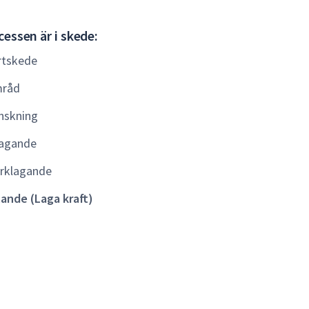
Gällande
essen är i skede:
(Laga
rtskede
kraft)
råd
nskning
agande
rklagande
lande (Laga kraft)