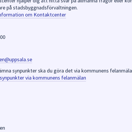
nter hjälper dig att hitta svar på allmänna frågor eller k
re på stadsbyggnadsförvaltningen.
information om Kontaktcenter
 00
en@uppsala.se
er lämna synpunkter ska du göra det via kommunens felanmäla
a synpunkter via kommunens felanmälan
en