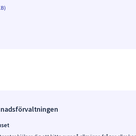
KB)
gnadsförvaltningen
uset