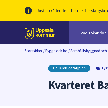
Just nu råder det stor risk för skogsbra
Sök
efter
huvudinnehåll
innehåll
Till sidans
på
webbplatsen.
Startsidan
/
Bygga och bo
/
Samhällsbyggnad och 
När
du
börjar
Gällande detaljplan
Lys
skriva
i
Kvarteret B
sökfältet
kommer
sökförslag
att
presenteras