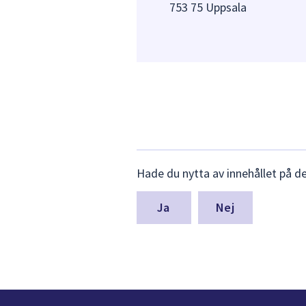
753 75 Uppsala
Lämna
Hade du nytta av innehållet på d
synpunkter
för
denna
Nej
sida