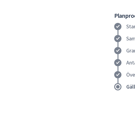
Planproc
Sta
Sam
Gra
Ant
Öve
Gäl