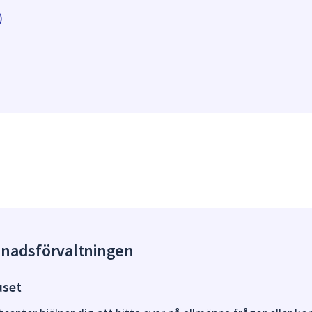
)
gnadsförvaltningen
uset