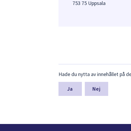
753 75 Uppsala
Lämna
Hade du nytta av innehållet på d
synpunkter
för
denna
Nej
sida