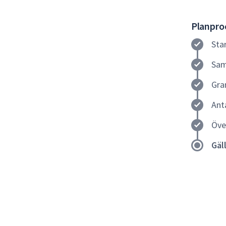
Planproc
Sta
Sam
Gra
Ant
Öve
Gäl