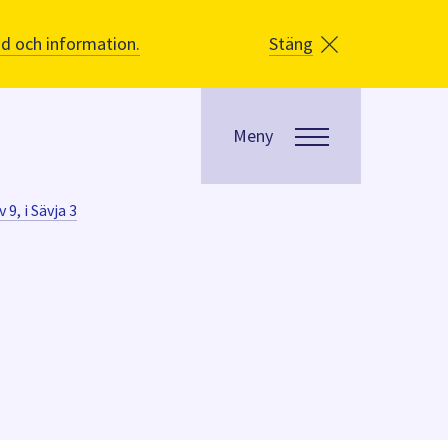
åd och information.
Stäng
Meny
 9, i Sävja 3