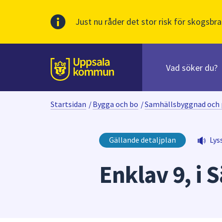
Just nu råder det stor risk för skogsbra
Sök
efter
huvudinnehåll
innehåll
Till sidans
på
webbplatsen.
Startsidan
/
Bygga och bo
/
Samhällsbyggnad och 
När
du
börjar
Gällande detaljplan
Lys
skriva
i
Enklav 9, i S
sökfältet
kommer
sökförslag
att
presenteras