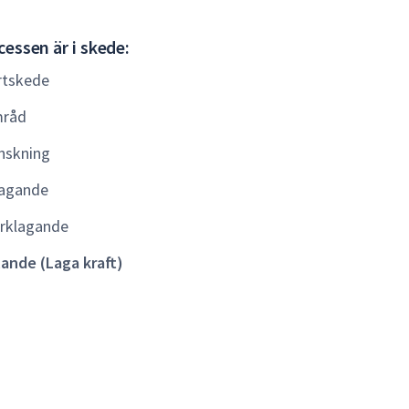
Gällande
essen är i skede:
(Laga
rtskede
kraft)
råd
nskning
agande
rklagande
lande (Laga kraft)