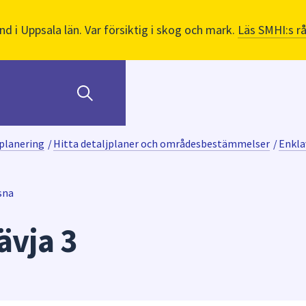
nd i Uppsala län. Var försiktig i skog och mark.
Läs SMHI:s r
planering
/
Hitta detaljplaner och områdesbestämmelser
/
Enklav
sna
ävja 3