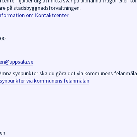
nter hjälper dig att hitta svar på allmänna frågor eller k
re på stadsbyggnadsförvaltningen.
information om Kontaktcenter
 00
en@uppsala.se
er lämna synpunkter ska du göra det via kommunens felanmäla
a synpunkter via kommunens felanmälan
en