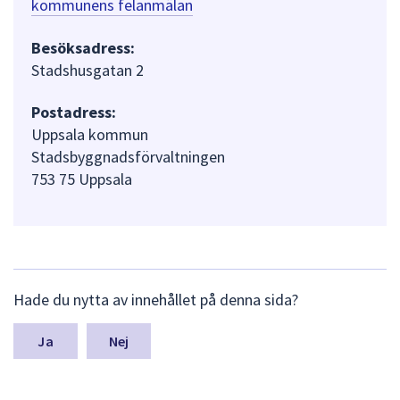
kommunens felanmälan
Besöksadress:
Stadshusgatan 2
Postadress:
Uppsala kommun
Stadsbyggnadsförvaltningen
753 75 Uppsala
L
Hade du nytta av innehållet på denna sida?
ä
m
n
Nej
a
s
y