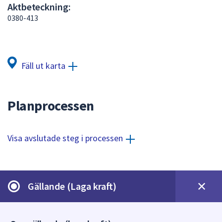
Aktbeteckning:
att
0380-413
presenteras
under
fältet.
Använd
Fäll ut karta
piltangenterna
för
att
Planprocessen
navigera
mellan
sökförslagen
Visa avslutade steg i processen
och
enter
för
att
Gällande (Laga kraft)
välja
något
av