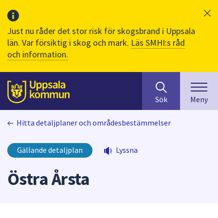
Just nu råder det stor risk för skogsbrand i Uppsala
län. Var försiktig i skog och mark.
Läs SMHI:s råd
och information.
Sök
huvudinnehåll
efter
Till sidans
Sök
Meny
innehåll
på
Hitta detaljplaner och områdesbestämmelser
webbplatsen.
När
du
Gällande detaljplan
Lyssna
börjar
skriva
Östra Årsta
i
sökfältet
kommer
sökförslag