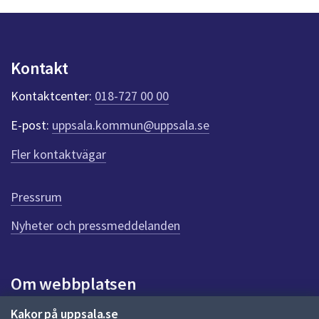
n
p
u
n
Kontakt
k
t
Kontaktcenter:
018-727 00 00
e
r
E-post:
uppsala.kommun@uppsala.se
f
ö
Fler kontaktvägar
r
d
e
Pressrum
n
n
Nyheter och pressmeddelanden
a
s
i
Om webbplatsen
d
a
Om webbplatsen
Kakor på uppsala.se