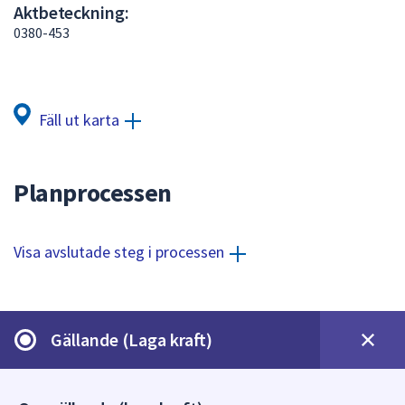
Aktbeteckning:
att
0380-453
presenteras
under
fältet.
Använd
Fäll ut karta
piltangenterna
för
att
Planprocessen
navigera
mellan
sökförslagen
Visa avslutade steg i processen
och
enter
för
att
Gällande (Laga kraft)
välja
något
av