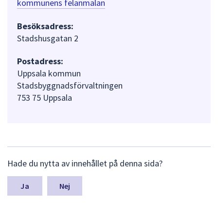
kommunens felanmälan
Besöksadress:
Stadshusgatan 2
Postadress:
Uppsala kommun
Stadsbyggnadsförvaltningen
753 75 Uppsala
L
Hade du nytta av innehållet på denna sida?
ä
m
n
Nej
a
s
y