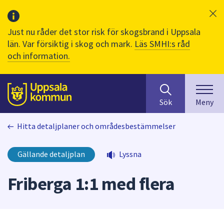
Just nu råder det stor risk för skogsbrand i Uppsala
län. Var försiktig i skog och mark.
Läs SMHI:s råd
och information.
Sök
huvudinnehåll
efter
Till sidans
Sök
Meny
innehåll
på
Hitta detaljplaner och områdesbestämmelser
webbplatsen.
När
du
Gällande detaljplan
Lyssna
börjar
skriva
Friberga 1:1 med flera
i
sökfältet
kommer
sökförslag