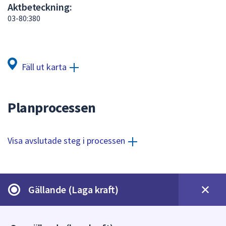
Aktbeteckning:
att
03-80:380
presenteras
under
fältet.
Använd
Fäll ut karta
piltangenterna
för
att
Planprocessen
navigera
mellan
sökförslagen
Visa avslutade steg i processen
och
enter
för
att
Gällande (Laga kraft)
välja
något
av