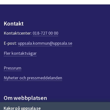
n
p
u
n
Kontakt
k
t
Kontaktcenter:
018-727 00 00
e
r
E-post:
uppsala.kommun@uppsala.se
f
ö
Fler kontaktvägar
r
d
e
Pressrum
n
n
Nyheter och pressmeddelanden
a
s
i
Om webbplatsen
d
a
Om webbplatsen
Kakor på uppsala.se