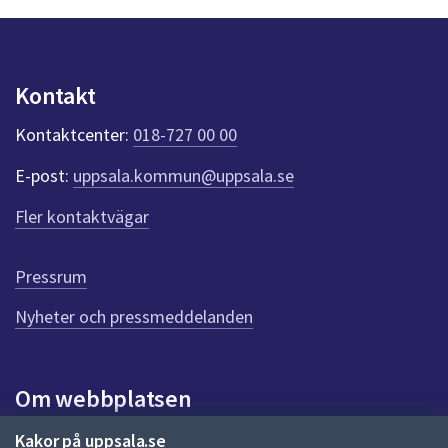
n
p
u
n
Kontakt
k
t
Kontaktcenter:
018-727 00 00
e
r
E-post:
uppsala.kommun@uppsala.se
f
ö
Fler kontaktvägar
r
d
e
Pressrum
n
n
Nyheter och pressmeddelanden
a
s
i
Om webbplatsen
d
a
Om webbplatsen
Kakor på uppsala.se