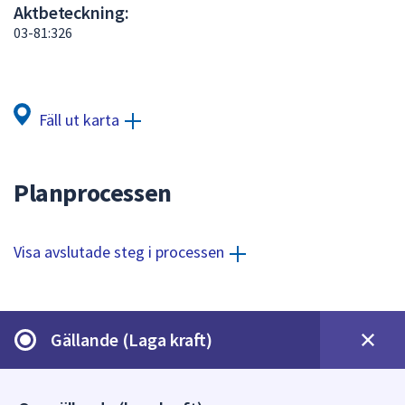
Aktbeteckning:
att
03-81:326
presenteras
under
fältet.
Använd
Fäll ut karta
piltangenterna
för
att
Planprocessen
navigera
mellan
sökförslagen
Visa avslutade steg i processen
och
enter
för
att
Gällande (Laga kraft)
välja
något
av