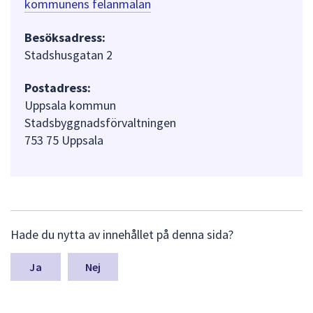
kommunens felanmälan
Besöksadress:
Stadshusgatan 2
Postadress:
Uppsala kommun
Stadsbyggnadsförvaltningen
753 75 Uppsala
L
Hade du nytta av innehållet på denna sida?
ä
m
n
Nej
a
s
y