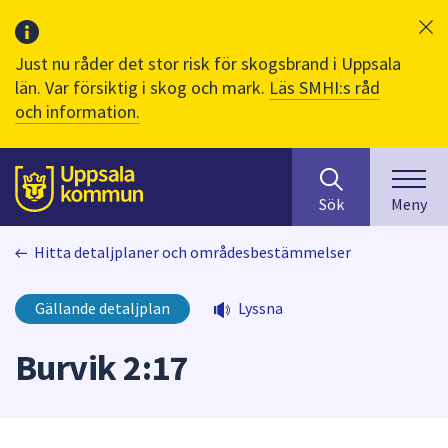
Just nu råder det stor risk för skogsbrand i Uppsala
län. Var försiktig i skog och mark.
Läs SMHI:s råd
och information.
Sök
huvudinnehåll
efter
Till sidans
Sök
Meny
innehåll
på
Hitta detaljplaner och områdesbestämmelser
webbplatsen.
När
du
Gällande detaljplan
Lyssna
börjar
skriva
Burvik 2:17
i
sökfältet
kommer
sökförslag