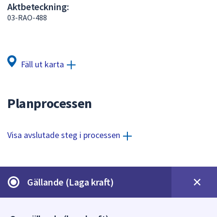
Aktbeteckning:
att
03-RAO-488
presenteras
under
fältet.
Använd
Fäll ut karta
piltangenterna
för
att
Planprocessen
navigera
mellan
sökförslagen
Visa avslutade steg i processen
och
enter
för
att
Gällande (Laga kraft)
välja
något
av