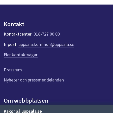
n
p
u
n
Kontakt
k
t
Kontaktcenter:
018-727 00 00
e
r
E-post:
uppsala.kommun@uppsala.se
f
ö
Fler kontaktvägar
r
d
e
Pressrum
n
n
Nyheter och pressmeddelanden
a
s
i
Om webbplatsen
d
a
Om webbplatsen
Kakor på uppsala.se