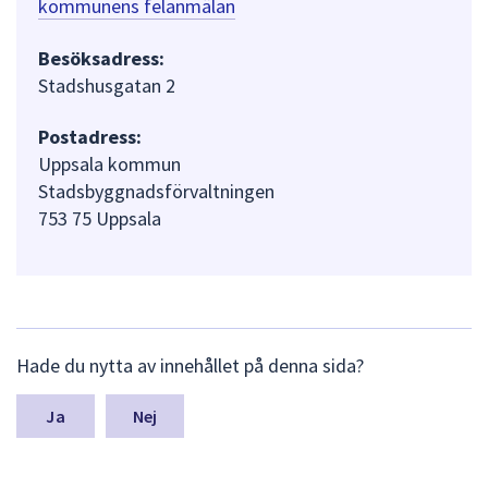
kommunens felanmälan
Besöksadress:
Stadshusgatan 2
Postadress:
Uppsala kommun
Stadsbyggnadsförvaltningen
753 75 Uppsala
L
Hade du nytta av innehållet på denna sida?
ä
m
n
Nej
a
s
y