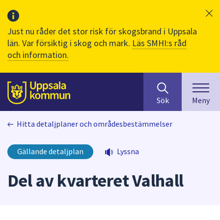
Just nu råder det stor risk för skogsbrand i Uppsala
län. Var försiktig i skog och mark.
Läs SMHI:s råd
och information.
Sök
huvudinnehåll
efter
Till sidans
Sök
Meny
innehåll
på
Hitta detaljplaner och områdesbestämmelser
webbplatsen.
När
du
Gällande detaljplan
Lyssna
börjar
skriva
Del av kvarteret Valhall
i
sökfältet
kommer
sökförslag