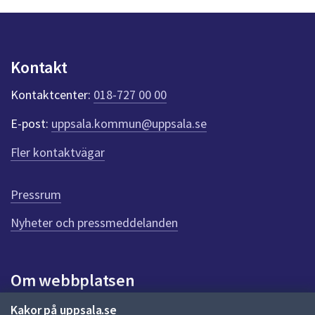
n
p
u
n
Kontakt
k
t
Kontaktcenter:
018-727 00 00
e
r
E-post:
uppsala.kommun@uppsala.se
f
ö
Fler kontaktvägar
r
d
e
Pressrum
n
n
Nyheter och pressmeddelanden
a
s
i
Om webbplatsen
d
a
Om webbplatsen
Kakor på uppsala.se