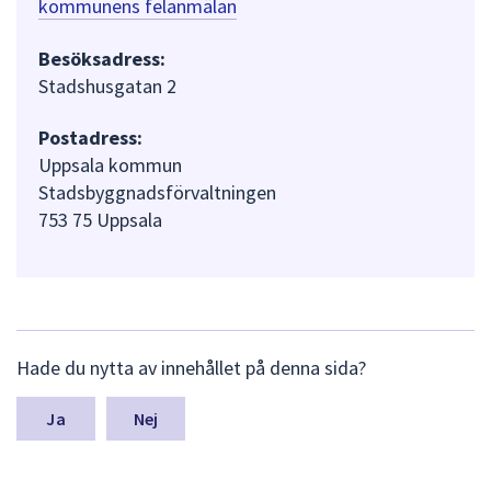
kommunens felanmälan
Besöksadress:
Stadshusgatan 2
Postadress:
Uppsala kommun
Stadsbyggnadsförvaltningen
753 75 Uppsala
L
Hade du nytta av innehållet på denna sida?
ä
m
n
Nej
a
s
y