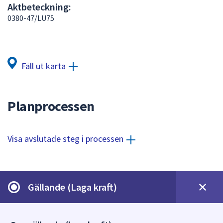
Aktbeteckning:
att
0380-47/LU75
presenteras
under
fältet.
Använd
Fäll ut karta
piltangenterna
för
att
Planprocessen
navigera
mellan
sökförslagen
Visa avslutade steg i processen
och
enter
för
att
Gällande (Laga kraft)
välja
något
av