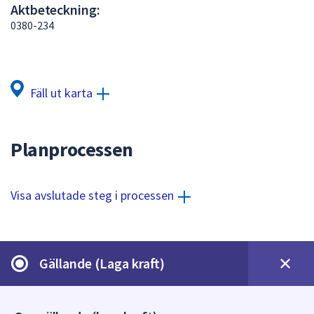
Aktbeteckning:
att
0380-234
presenteras
under
fältet.
Använd
Fäll ut karta
piltangenterna
för
att
Planprocessen
navigera
mellan
sökförslagen
Visa avslutade steg i processen
och
enter
för
att
Gällande (Laga kraft)
välja
något
av