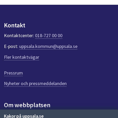
n
p
u
n
Kontakt
k
t
Kontaktcenter:
018-727 00 00
e
r
E-post:
uppsala.kommun@uppsala.se
f
ö
Fler kontaktvägar
r
d
e
Pressrum
n
n
Nyheter och pressmeddelanden
a
s
i
Om webbplatsen
d
a
Om webbplatsen
Kakor på uppsala.se