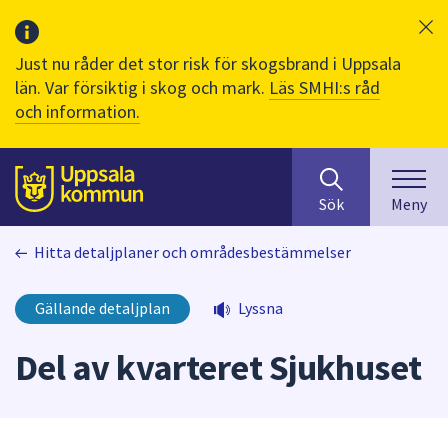
Just nu råder det stor risk för skogsbrand i Uppsala
län. Var försiktig i skog och mark.
Läs SMHI:s råd
och information.
Sök
huvudinnehåll
efter
Till sidans
Sök
Meny
innehåll
på
Hitta detaljplaner och områdesbestämmelser
webbplatsen.
När
du
Gällande detaljplan
Lyssna
börjar
skriva
Del av kvarteret Sjukhuset
i
sökfältet
kommer
sökförslag