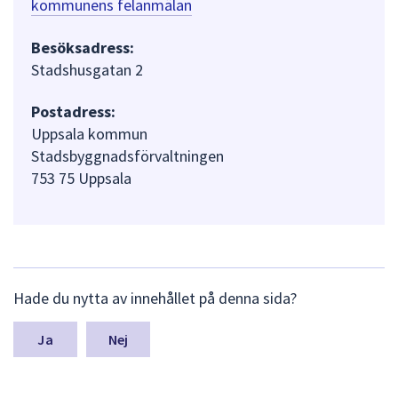
kommunens felanmälan
Besöksadress:
Stadshusgatan 2
Postadress:
Uppsala kommun
Stadsbyggnadsförvaltningen
753 75 Uppsala
L
Hade du nytta av innehållet på denna sida?
ä
m
n
Nej
a
s
y