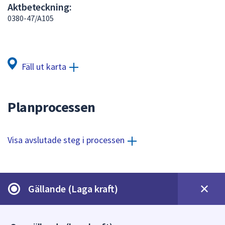
Aktbeteckning:
att
0380-47/A105
presenteras
under
fältet.
Använd
Fäll ut karta
piltangenterna
för
att
Planprocessen
navigera
mellan
sökförslagen
Visa avslutade steg i processen
och
enter
för
att
Gällande (Laga kraft)
välja
något
av