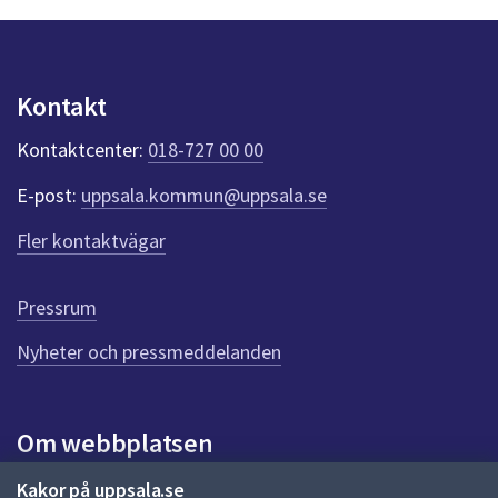
n
p
u
n
Kontakt
k
t
Kontaktcenter:
018-727 00 00
e
r
E-post:
uppsala.kommun@uppsala.se
f
ö
Fler kontaktvägar
r
d
e
Pressrum
n
n
Nyheter och pressmeddelanden
a
s
i
Om webbplatsen
d
a
Om webbplatsen
Kakor på uppsala.se