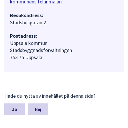
kommunens felanmälan
Besöksadress:
Stadshusgatan 2
Postadress:
Uppsala kommun
Stadsbyggnadsförvaltningen
753 75 Uppsala
L
Hade du nytta av innehållet på denna sida?
ä
m
n
Nej
a
s
y