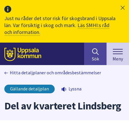
Just nu råder det stor risk för skogsbrand i Uppsala
län. Var försiktig i skog och mark.
Läs SMHI:s råd
och information.
Sök
huvudinnehåll
efter
Till sidans
Sök
Meny
innehåll
på
Hitta detaljplaner och områdesbestämmelser
webbplatsen.
När
du
Gällande detaljplan
Lyssna
börjar
skriva
Del av kvarteret Lindsberg
i
sökfältet
kommer
sökförslag