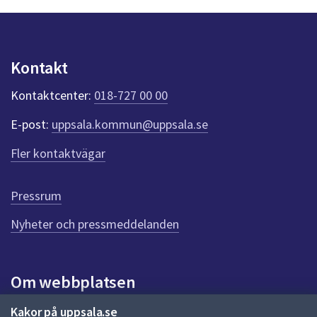
n
p
u
n
Kontakt
k
t
Kontaktcenter:
018-727 00 00
e
r
E-post:
uppsala.kommun@uppsala.se
f
ö
Fler kontaktvägar
r
d
e
Pressrum
n
n
Nyheter och pressmeddelanden
a
s
i
Om webbplatsen
d
a
Om webbplatsen
Kakor på uppsala.se