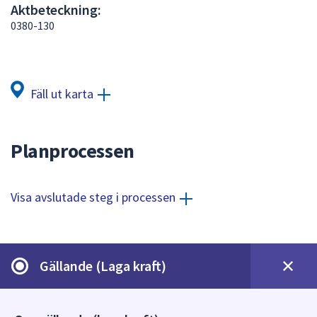
Aktbeteckning:
att
0380-130
presenteras
under
fältet.
Använd
Fäll ut karta
piltangenterna
för
att
Planprocessen
navigera
mellan
sökförslagen
Visa avslutade steg i processen
och
enter
för
att
Gällande (Laga kraft)
välja
något
av