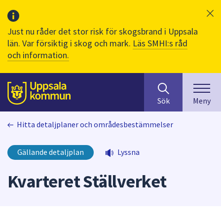
Just nu råder det stor risk för skogsbrand i Uppsala
län. Var försiktig i skog och mark.
Läs SMHI:s råd
och information.
Sök
huvudinnehåll
efter
Till sidans
Sök
Meny
innehåll
på
Hitta detaljplaner och områdesbestämmelser
webbplatsen.
När
du
Gällande detaljplan
Lyssna
börjar
skriva
Kvarteret Ställverket
i
sökfältet
kommer
sökförslag