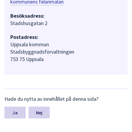
kommunens felanmälan
Besöksadress:
Stadshusgatan 2
Postadress:
Uppsala kommun
Stadsbyggnadsförvaltningen
753 75 Uppsala
L
Hade du nytta av innehållet på denna sida?
ä
m
n
Nej
a
s
y