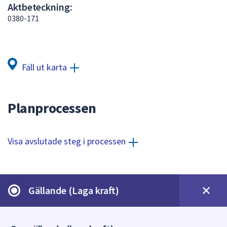
Aktbeteckning:
att
0380-171
presenteras
under
fältet.
Använd
Fäll ut karta
piltangenterna
för
att
Planprocessen
navigera
mellan
sökförslagen
Visa avslutade steg i processen
och
enter
för
att
Gällande (Laga kraft)
välja
något
av