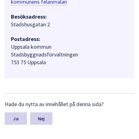
kommunens felanmälan
Besöksadress:
Stadshusgatan 2
Postadress:
Uppsala kommun
Stadsbyggnadsförvaltningen
753 75 Uppsala
L
Hade du nytta av innehållet på denna sida?
ä
m
n
Nej
a
s
y