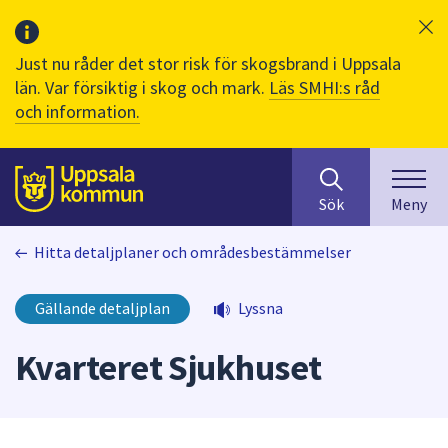
Just nu råder det stor risk för skogsbrand i Uppsala
län. Var försiktig i skog och mark.
Läs SMHI:s råd
och information.
Sök
huvudinnehåll
efter
Till sidans
Sök
Meny
innehåll
på
Hitta detaljplaner och områdesbestämmelser
webbplatsen.
När
du
Gällande detaljplan
Lyssna
börjar
skriva
Kvarteret Sjukhuset
i
sökfältet
kommer
sökförslag