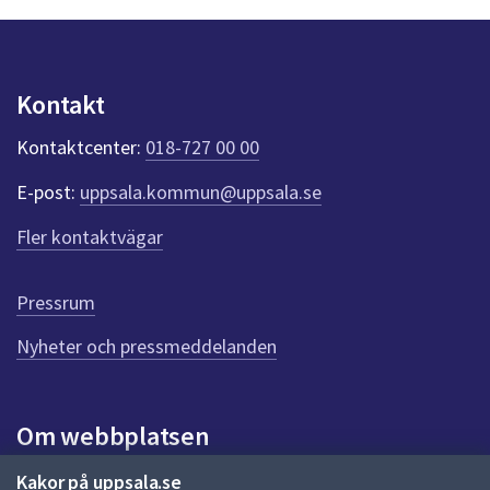
n
p
u
n
Kontakt
k
t
Kontaktcenter:
018-727 00 00
e
r
E-post:
uppsala.kommun@uppsala.se
f
ö
Fler kontaktvägar
r
d
e
Pressrum
n
n
Nyheter och pressmeddelanden
a
s
i
Om webbplatsen
d
a
Om webbplatsen
Kakor på uppsala.se