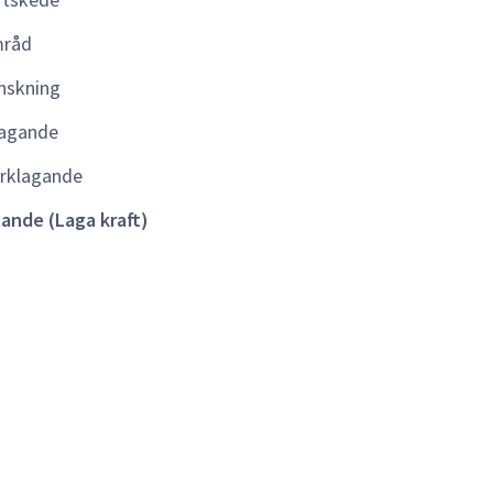
kraft)
råd
nskning
agande
rklagande
lande (Laga kraft)