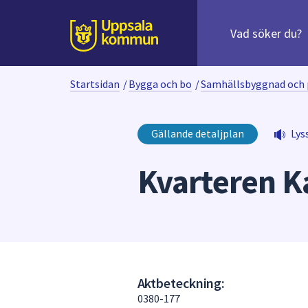
Sök
efter
huvudinnehåll
innehåll
Till sidans
på
webbplatsen.
Startsidan
/
Bygga och bo
/
Samhällsbyggnad och 
När
du
börjar
Gällande detaljplan
Lys
skriva
i
Kvarteren K
sökfältet
kommer
sökförslag
att
presenteras
under
fältet.
Aktbeteckning:
Använd
0380-177
piltangenterna