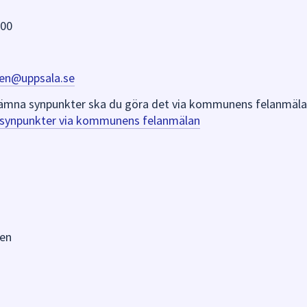
 00
en@uppsala.se
er lämna synpunkter ska du göra det via kommunens felanmäla
a synpunkter via kommunens felanmälan
en