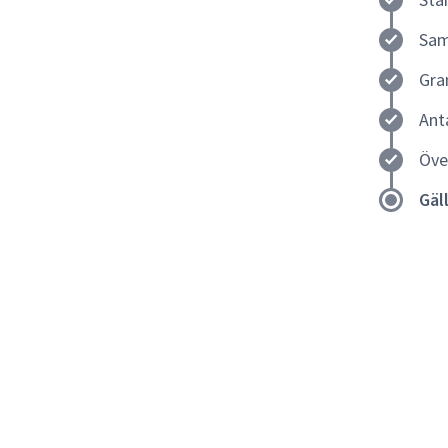
Sam
Gra
Ant
Öve
Gäl