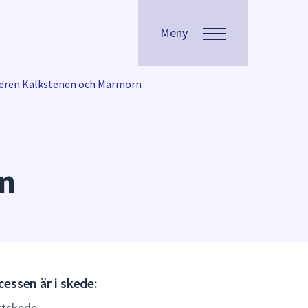
Meny
eren Kalkstenen och Marmorn
n
Gällande
essen är i skede:
(Laga
rtskede