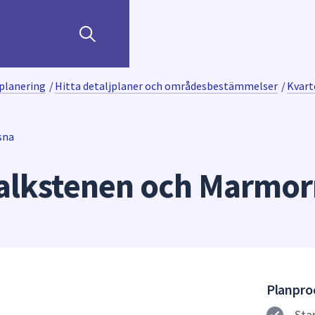
planering
/
Hitta detaljplaner och områdesbestämmelser
/
Kvart
sna
alkstenen och Marmor
Planproc
Sta