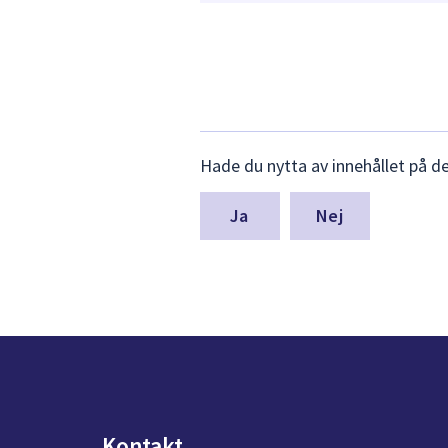
Lämna
Hade du nytta av innehållet på d
synpunkter
för
denna
Nej
sida
Kontakt