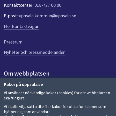
e
Kontaktcenter:
018-727 00 00
r
f
E-post:
uppsala.kommun@uppsala.se
ö
r
Fler kontaktvägar
d
e
n
Pressrum
n
Nyheter och pressmeddelanden
a
s
i
d
Om webbplatsen
a
Om webbplatsen
Kakor på uppsala.se
Vi använder nödvändiga kakor (cookies) för att webbplatsen
Allmänna handlingar och diarium
ska fungera.
Behandling av personuppgifter
Vi skulle vilja sätta lite fler kakor för olika funktioner som
hjälper dig som användare.
Kakor