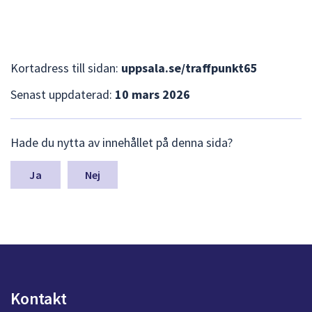
Kortadress till sidan:
uppsala.se/traffpunkt65
Senast uppdaterad:
10 mars 2026
L
Hade du nytta av innehållet på denna sida?
ä
m
n
Nej
a
s
y
n
p
u
n
k
Kontakt
t