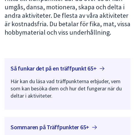
umgås, dansa, motionera, skapa och delta i
att
presenteras
andra aktiviteter. De flesta av våra aktiviteter
under
är kostnadsfria. Du betalar för fika, mat, vissa
fältet.
hobbymaterial och viss underhållning.
Använd
piltangenterna
för
att
navigera
Så funkar det på en träffpunkt
65+
mellan
sökförslagen
Här kan du läsa vad träffpunkterna erbjuder, vem
och
som kan besöka dem och hur det fungerar när du
enter
deltar i aktiviteter.
för
att
välja
något
Sommaren på Träffpunkter
65+
av