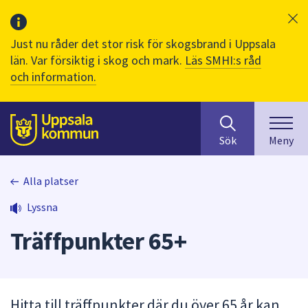
Just nu råder det stor risk för skogsbrand i Uppsala
län. Var försiktig i skog och mark.
Läs SMHI:s råd
och information.
Sök
huvudinnehåll
efter
Till sidans
Sök
Meny
innehåll
på
webbplatsen.
Alla platser
När
Lyssna
du
börjar
Träffpunkter 65+
skriva
i
sökfältet
kommer
Hitta till träffpunkter där du över 65 år kan
sökförslag