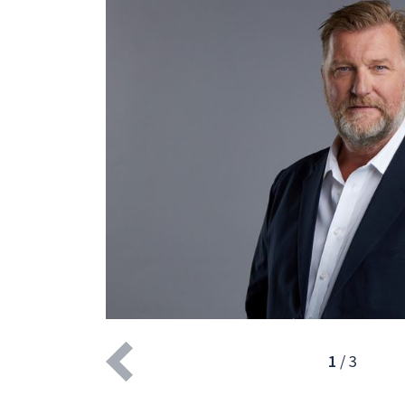
av
3
1
/
3