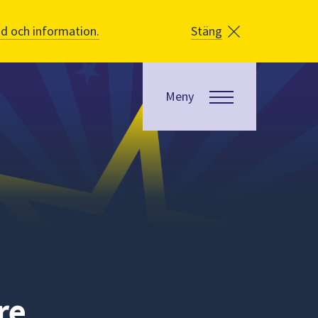
åd och information.
Stäng
Meny
re