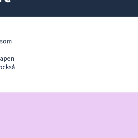
e som
kapen
också