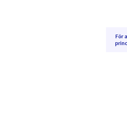
För 
princ