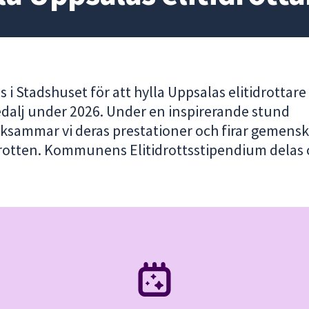
s i Stadshuset för att hylla Uppsalas elitidrottar
edalj under 2026. Under en inspirerande stund
sammar vi deras prestationer och firar gemens
rotten. Kommunens Elitidrottsstipendium delas 