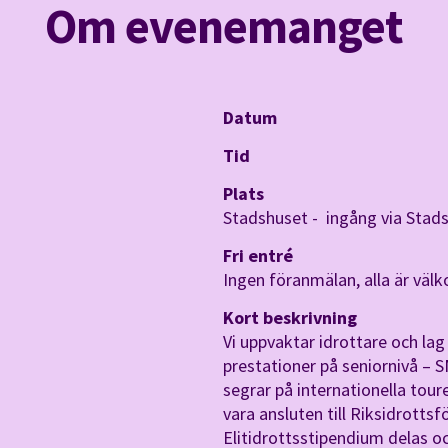
Om evenemanget
Datum
Tid
Plats
Stadshuset - ingång via Stad
Fri entré
Ingen föranmälan, alla är väl
Kort beskrivning
Vi uppvaktar idrottare och la
prestationer på seniornivå – S
segrar på internationella tour
vara ansluten till Riksidrot
Elitidrottsstipendium delas oc