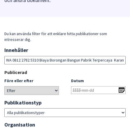
och andra dokument.
att
presenteras
under
fältet.
Använd
Du kan använda filter för att enklare hitta publikationer som
intresserar dig.
piltangenterna
för
Innehåller
Sök
att
bland
navigera
publikationerna
mellan
Gå
Publicerad
sökförslagen
direkt
Före eller efter
Datum
och
till
enter
sökresultat
för
Publikationstyp
att
välja
något
Organisation
av