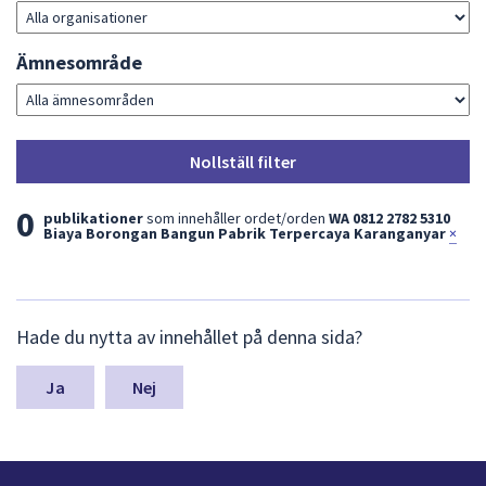
dem.
Ämnesområde
Nollställ filter
L
0
publikationer
som innehåller ordet/orden
WA 0812 2782 5310
Biaya Borongan Bangun Pabrik Terpercaya Karanganyar
×
i
s
L
t
Hade du nytta av innehållet på denna sida?
ä
a
m
n
Nej
m
a
e
s
y
d
n