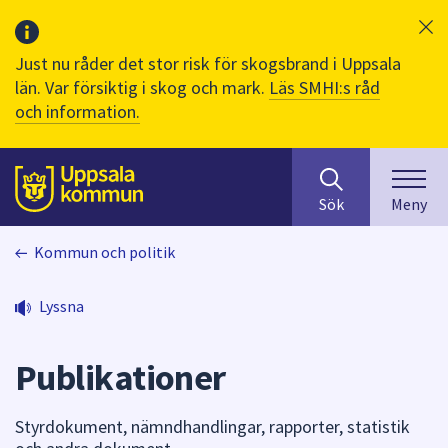
Just nu råder det stor risk för skogsbrand i Uppsala
län. Var försiktig i skog och mark.
Läs SMHI:s råd
och information.
Sök
huvudinnehåll
efter
Till sidans
Sök
Meny
innehåll
på
Kommun och politik
webbplatsen.
När
du
Lyssna
börjar
skriva
Publikationer
i
sökfältet
kommer
Styrdokument, nämndhandlingar, rapporter, statistik
sökförslag