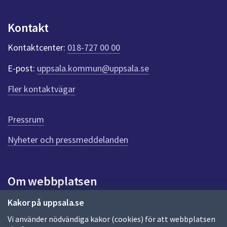
p
p
u
u
Kontakt
n
b
k
Kontaktcenter:
018-727 00 00
t
l
e
E-post:
uppsala.kommun@uppsala.se
i
r
f
k
Fler kontaktvägar
ö
a
r
d
t
Pressrum
e
i
n
Nyheter och pressmeddelanden
n
o
a
n
s
i
Om webbplatsen
e
d
r
a
Om webbplatsen
Kakor på uppsala.se
Vi använder nödvändiga kakor (cookies) för att webbplatsen
Allmänna handlingar och diarium