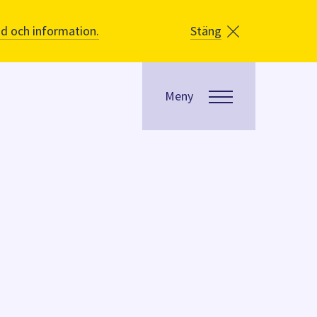
åd och information.
Stäng
Meny