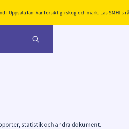
nd i Uppsala län. Var försiktig i skog och mark.
Läs SMHI:s r
orter, statistik och andra dokument.