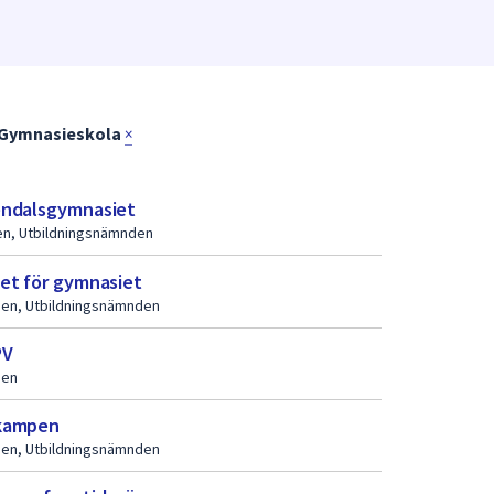
Gymnasieskola
×
endalsgymnasiet
gen, Utbildningsnämnden
set för gymnasiet
ngen, Utbildningsnämnden
PV
gen
skampen
ngen, Utbildningsnämnden