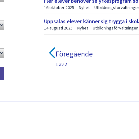
Fler elever behöver se yrkesprogram s
16 oktober 2025
Nyhet
Utbildningsförvaltninge
Uppsalas elever känner sig trygga i sko
14 augusti 2025
Nyhet
Utbildningsförvaltninge
Föregående
1 av 2