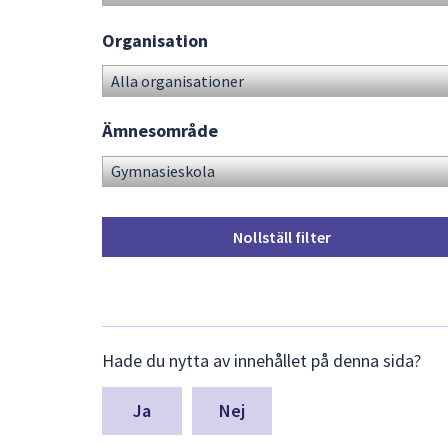
Organisation
Ämnesområde
Nollställ filter
Lämna
Hade du nytta av innehållet på denna sida?
synpunkter
för
denna
Nej
sida