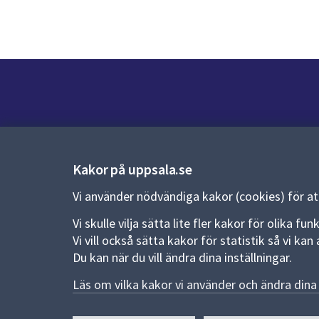
Kontakt
Kontaktcenter:
018-727 00 00
Kakor på uppsala.se
E-post:
uppsala.kommun@uppsala.se
Vi använder nödvändiga kakor (cookies) för a
Vi skulle vilja sätta lite fler kakor för olika 
Fler kontaktvägar
Vi vill också sätta kakor för statistik så vi k
Du kan när du vill ändra dina inställningar.
Pressrum
Läs om vilka kakor vi använder och ändra dina 
Nyheter och pressmeddelanden