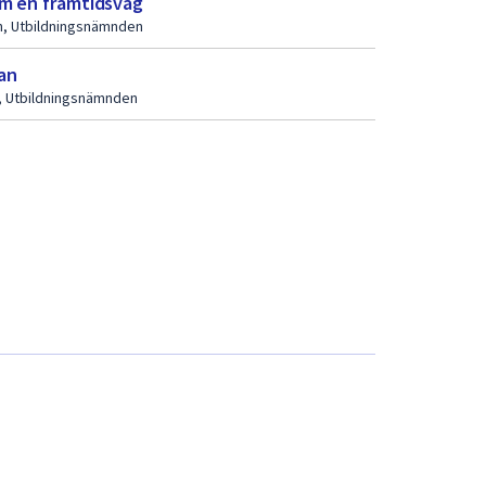
om en framtidsväg
n, Utbildningsnämnden
lan
n, Utbildningsnämnden