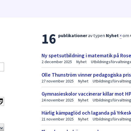
16
Lista
publikationer
av typen
Nyhet
om
×
med
publikationer
Ny spetsutbildning i matematik på Ros
sida
2 december 2025
Nyhet
Utbildningsförvaltnin
2
Olle Thunström vinner pedagogiska pri
27 november 2025
Nyhet
Utbildningsförvaltni
Gymnasieskolor vaccinerar killar mot H
24 november 2025
Nyhet
Utbildningsförvaltnin
Härlig kämpaglöd och laganda på Yrke
21 november 2025
Nyhet
Utbildningsförvaltni