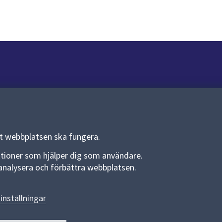
Om webbplatsen
Om webbplatsen
Allmänna handlingar och diarium
tt webbplatsen ska fungera.
Behandling av personuppgifter
funktioner som hjälper dig som användare.
an analysera och förbättra webbplatsen.
Kakor
Språk (other languages)
inställningar
Tillgänglighetsredogörelse