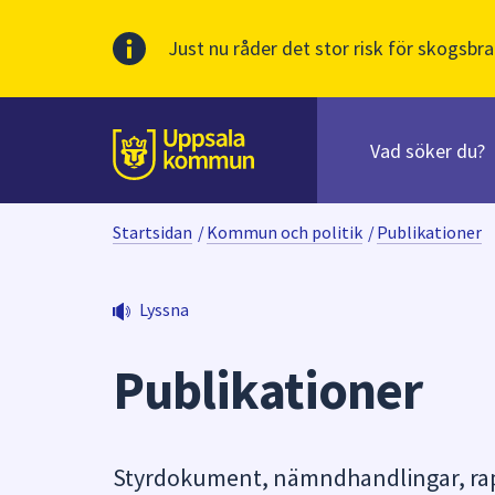
Just nu råder det stor risk för skogsbra
Sök
efter
huvudinnehåll
innehåll
Till sidans
på
webbplatsen.
Startsidan
/
Kommun och politik
/
Publikationer
När
du
börjar
Lyssna
skriva
i
Publikationer
sökfältet
kommer
sökförslag
att
Styrdokument, nämndhandlingar, rapp
presenteras