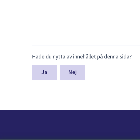
Lämna
Hade du nytta av innehållet på denna sida?
synpunkter
för
denna
Nej
sida