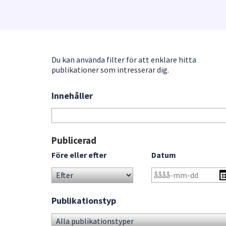
under
fältet.
Använd
piltangenterna
för
Du kan använda filter för att enklare hitta
att
publikationer som intresserar dig.
navigera
mellan
Innehåller
Sök
sökförslagen
bland
och
publikationerna
enter
för
Gå
Publicerad
att
direkt
Före eller efter
Datum
välja
till
något
sökresultat
av
dem.
Publikationstyp