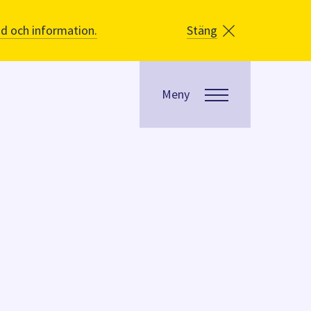
åd och information.
Stäng
Meny