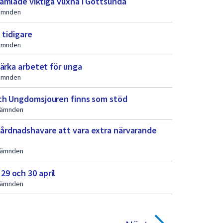
amlade viktiga vuxna i Gottsunda
nämnden
 tidigare
nämnden
ärka arbetet för unga
nämnden
ch Ungdomsjouren finns som stöd
lnämnden
årdnadshavare att vara extra närvarande
lnämnden
9 och 30 april
lnämnden