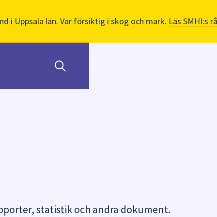
nd i Uppsala län. Var försiktig i skog och mark.
Läs SMHI:s r
orter, statistik och andra dokument.