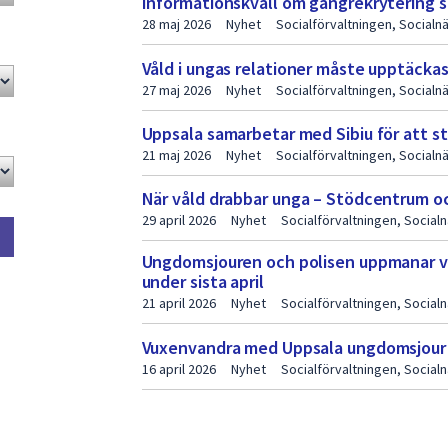
Informationskväll om gängrekrytering s
28 maj 2026
Nyhet
Socialförvaltningen, Social
Våld i ungas relationer måste upptäckas
27 maj 2026
Nyhet
Socialförvaltningen, Social
Uppsala samarbetar med Sibiu för att st
21 maj 2026
Nyhet
Socialförvaltningen, Social
När våld drabbar unga – Stödcentrum o
29 april 2026
Nyhet
Socialförvaltningen, Socia
Ungdomsjouren och polisen uppmanar v
under sista april
21 april 2026
Nyhet
Socialförvaltningen, Socia
Vuxenvandra med Uppsala ungdomsjour 2
16 april 2026
Nyhet
Socialförvaltningen, Socia