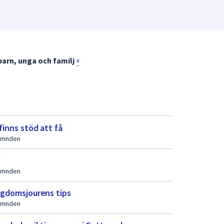
 barn, unga och familj
×
finns stöd att få
nämnden
r
nämnden
ungdomsjourens tips
nämnden