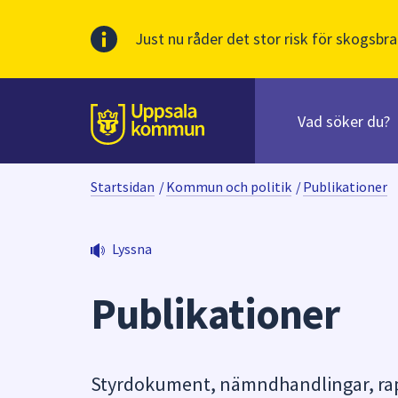
Just nu råder det stor risk för skogsbra
Sök
efter
huvudinnehåll
innehåll
Till sidans
på
webbplatsen.
Startsidan
/
Kommun och politik
/
Publikationer
När
du
börjar
Lyssna
skriva
i
Publikationer
sökfältet
kommer
sökförslag
att
Styrdokument, nämndhandlingar, rapp
presenteras