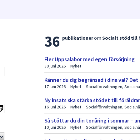
36
Lista
publikationer
om
Socialt stöd till
med
publikationer
Fler Uppsalabor med egen försörjning
sida
30 juni 2026
Nyhet
1
Känner du dig begränsad i dina val? Det 
17 juni 2026
Nyhet
Socialförvaltningen, Social
Ny insats ska stärka stödet till föräldra
16 juni 2026
Nyhet
Socialförvaltningen, Social
Så stöttar du din tonåring i sommar – 
10 juni 2026
Nyhet
Socialförvaltningen, Social