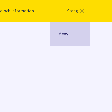
åd och information.
Stäng
Meny