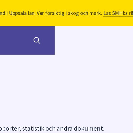
nd i Uppsala län. Var försiktig i skog och mark.
Läs SMHI:s r
orter, statistik och andra dokument.