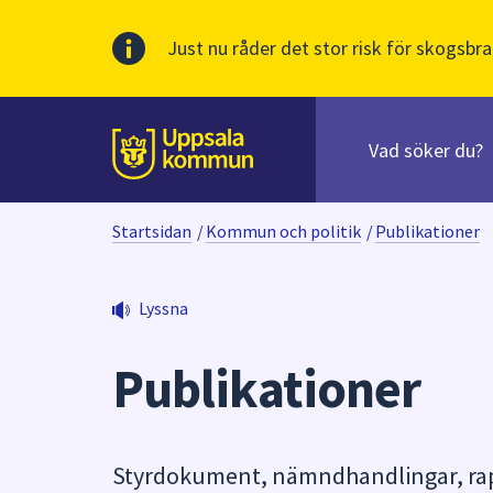
Just nu råder det stor risk för skogsbra
Sök
efter
huvudinnehåll
innehåll
Till sidans
på
webbplatsen.
Startsidan
/
Kommun och politik
/
Publikationer
När
du
börjar
Lyssna
skriva
i
Publikationer
sökfältet
kommer
sökförslag
att
Styrdokument, nämndhandlingar, rapp
presenteras