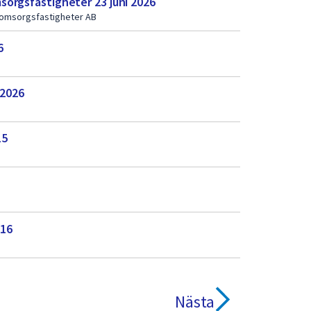
orgsfastigheter 23 juni 2026
 omsorgsfastigheter AB
6
 2026
15
-16
Nästa