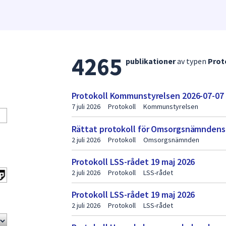
4265
Lista
publikationer
av typen
Prot
med
publikationer
Protokoll Kommunstyrelsen 2026-07-07
sida
7 juli 2026
Protokoll
Kommunstyrelsen
1
Rättat protokoll för Omsorgsnämndens
2 juli 2026
Protokoll
Omsorgsnämnden
Protokoll LSS-rådet 19 maj 2026
2 juli 2026
Protokoll
LSS-rådet
Protokoll LSS-rådet 19 maj 2026
2 juli 2026
Protokoll
LSS-rådet