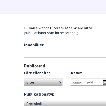
under
fältet.
Använd
piltangenterna
för
Du kan använda filter för att enklare hitta
att
publikationer som intresserar dig.
navigera
mellan
Innehåller
Sök
sökförslagen
bland
och
publikationerna
enter
för
Gå
Publicerad
att
direkt
Före eller efter
Datum
välja
till
något
sökresultat
av
dem.
Publikationstyp