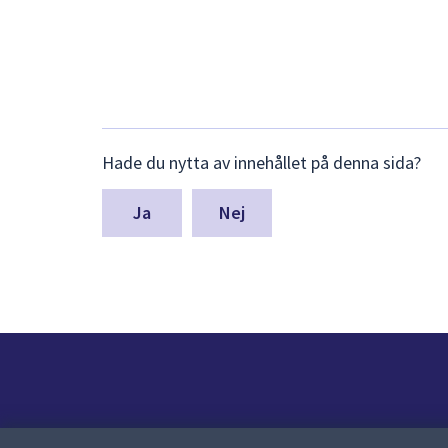
Lämna
Hade du nytta av innehållet på denna sida?
synpunkter
för
denna
Nej
sida
Kontakt