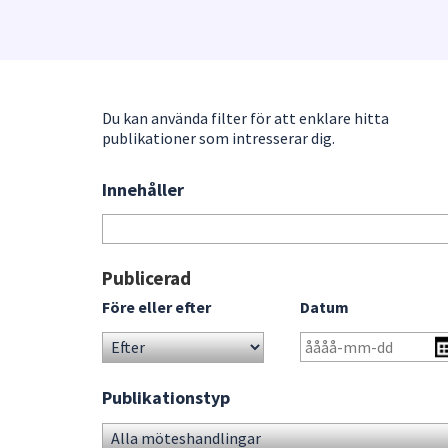
under
fältet.
Använd
piltangenterna
för
Du kan använda filter för att enklare hitta
att
publikationer som intresserar dig.
navigera
mellan
Innehåller
Sök
sökförslagen
bland
och
publikationerna
enter
för
Gå
Publicerad
att
direkt
Före eller efter
Datum
välja
till
något
sökresultat
av
dem.
Publikationstyp