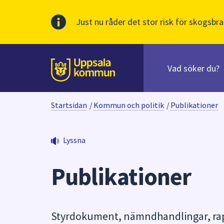
Just nu råder det stor risk för skogsbra
Sök
efter
huvudinnehåll
innehåll
Till sidans
på
webbplatsen.
Startsidan
/
Kommun och politik
/
Publikationer
När
du
börjar
Lyssna
skriva
i
Publikationer
sökfältet
kommer
sökförslag
att
Styrdokument, nämndhandlingar, rapp
presenteras