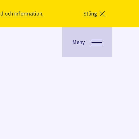
åd och information.
Stäng
Meny