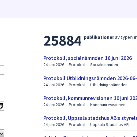
25884
Lista
publikationer
av typen
m
med
publikationer
Protokoll, socialnämnden 16 juni 2026
sida
24 juni 2026
Protokoll
Socialnämnden
2
Protokoll Utbildningsnämnden 2026-06
24 juni 2026
Protokoll
Utbildningsnämnden
Protokoll, kommunrevisionen 10 juni 20
24 juni 2026
Protokoll
Kommunrevisionen
Protokoll, Uppsala stadshus AB:s styrel
24 juni 2026
Protokoll
Uppsala Stadshus AB