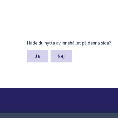
Lämna
Hade du nytta av innehållet på denna sida?
synpunkter
för
denna
Nej
sida
Kontakt