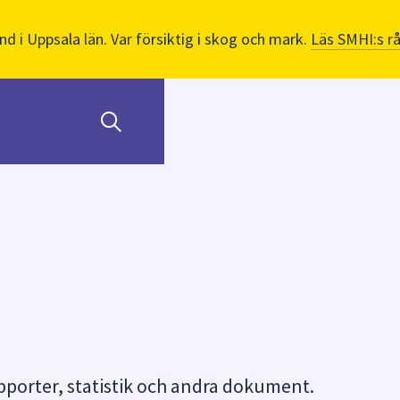
nd i Uppsala län. Var försiktig i skog och mark.
Läs SMHI:s r
orter, statistik och andra dokument.