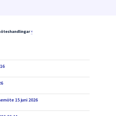
öteshandlingar
×
-16
26
semöte 15 juni 2026