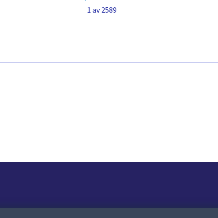
1 av 2589
Om webbplatsen