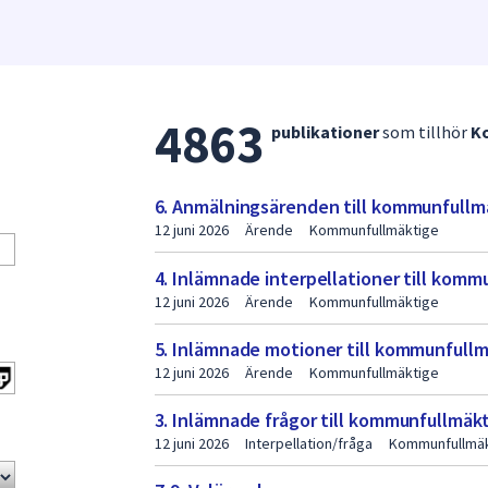
4863
Lista
publikationer
som tillhör
K
med
publikationer
6. Anmälningsärenden till kommunfullmä
sida
12 juni 2026
Ärende
Kommunfullmäktige
2
4. Inlämnade interpellationer till komm
12 juni 2026
Ärende
Kommunfullmäktige
5. Inlämnade motioner till kommunfullmä
12 juni 2026
Ärende
Kommunfullmäktige
3. Inlämnade frågor till kommunfullmäkt
12 juni 2026
Interpellation/fråga
Kommunfullmäk