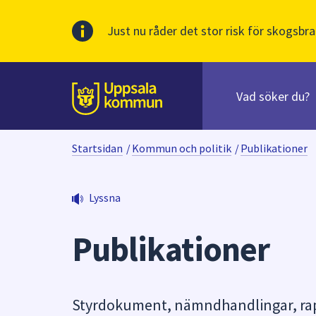
Just nu råder det stor risk för skogsbra
Sök
efter
huvudinnehåll
innehåll
Till sidans
på
webbplatsen.
Startsidan
/
Kommun och politik
/
Publikationer
När
du
börjar
Lyssna
skriva
i
Publikationer
sökfältet
kommer
sökförslag
att
Styrdokument, nämndhandlingar, rapp
presenteras