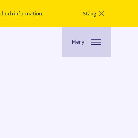
åd och information.
Stäng
Meny