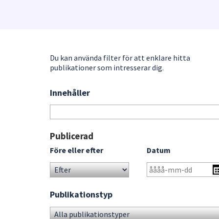
under
fältet.
Använd
piltangenterna
för
Du kan använda filter för att enklare hitta
att
publikationer som intresserar dig.
navigera
mellan
Innehåller
Sök
sökförslagen
bland
och
publikationerna
enter
för
Gå
Publicerad
att
direkt
Före eller efter
Datum
välja
till
något
sökresultat
av
dem.
Publikationstyp