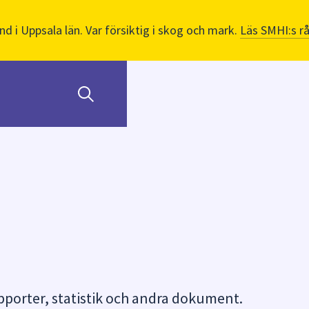
nd i Uppsala län. Var försiktig i skog och mark.
Läs SMHI:s r
orter, statistik och andra dokument.