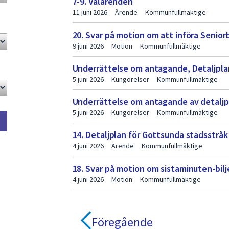
7-9. Valärenden
11 juni 2026
Ärende
Kommunfullmäktige
20. Svar på motion om att införa Senio
9 juni 2026
Motion
Kommunfullmäktige
Underrättelse om antagande, Detaljpla
5 juni 2026
Kungörelser
Kommunfullmäktige
Underrättelse om antagande av detaljp
5 juni 2026
Kungörelser
Kommunfullmäktige
14. Detaljplan för Gottsunda stadsstråk
4 juni 2026
Ärende
Kommunfullmäktige
18. Svar på motion om sistaminuten-bilj
4 juni 2026
Motion
Kommunfullmäktige
Föregående