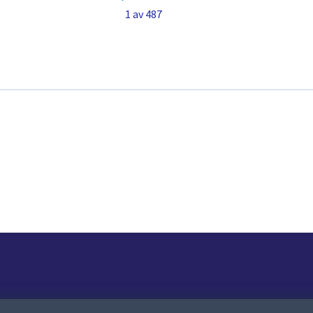
1 av 487
Om webbplatsen