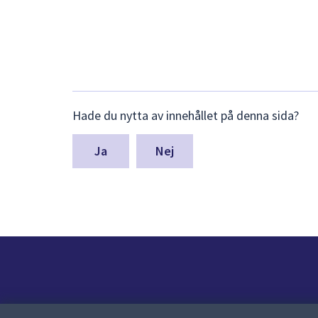
Lämna
Hade du nytta av innehållet på denna sida?
synpunkter
för
denna
Nej
sida
Kontakt