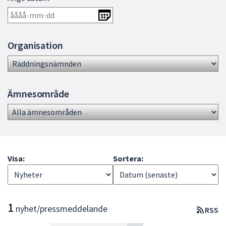
dem.
Organisation
Ämnesområde
Visa:
Sortera:
L
1
nyhet/pressmeddelande
RSS
i