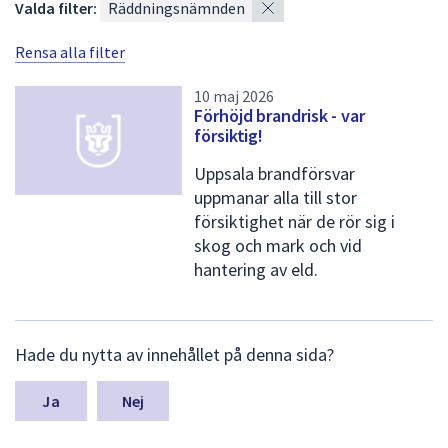
×
Valda filter:
Räddningsnämnden
s
Rensa alla filter
t
a
10 maj 2026
Förhöjd brandrisk - var
m
försiktig!
e
Uppsala brandförsvar
d
uppmanar alla till stor
n
försiktighet när de rör sig i
skog och mark och vid
y
hantering av eld.
h
e
L
t
Hade du nytta av innehållet på denna sida?
ä
/
m
n
Nej
p
a
r
s