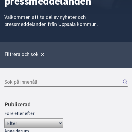
pressmeddelanden
att
presenteras
Välkommen att ta del av nyheter och
under
pressmeddelanden från Uppsala kommun.
fältet.
Använd
piltangenterna
för
Filtrera och sök
att
navigera
mellan
sökförslagen
Sök
och
på
Gå
enter
innehåll
direkt
för
Publicerad
till
att
sökresultat
välja
Före eller efter
något
av
Ange datum