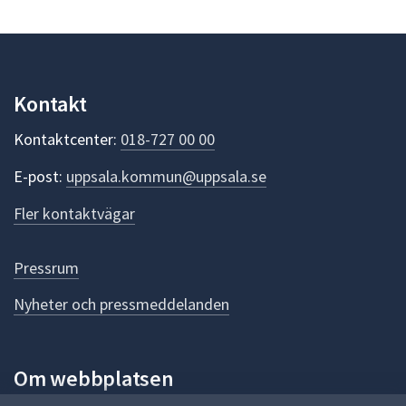
y
e
n
s
p
u
s
n
Kontakt
m
k
t
e
Kontaktcenter:
018-727 00 00
e
d
r
E-post:
uppsala.kommun@uppsala.se
f
d
ö
Fler kontaktvägar
e
r
d
l
e
Pressrum
a
n
n
Nyheter och pressmeddelanden
n
a
s
d
i
e
Om webbplatsen
d
a