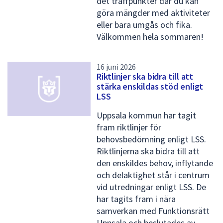
det träffpunkter där du kan
e
göra mängder med aktiviteter
eller bara umgås och fika.
n
Välkommen hela sommaren!
s
i
16 juni 2026
d
Riktlinjer ska bidra till att
stärka enskildas stöd enligt
a
LSS
1
Uppsala kommun har tagit
fram riktlinjer för
behovsbedömning enligt LSS.
Riktlinjerna ska bidra till att
den enskildes behov, inflytande
och delaktighet står i centrum
vid utredningar enligt LSS. De
har tagits fram i nära
samverkan med Funktionsrätt
Uppsala och beslutades av