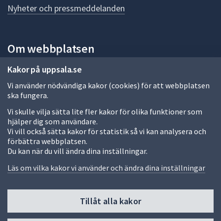
n
Nyheter och pressmeddelanden
a
s
i
Om webbplatsen
d
a
Om webbplatsen
Kakor på uppsala.se
Vi använder nödvändiga kakor (cookies) för att webbplatsen
Allmänna handlingar och diarium
ska fungera.
Behandling av personuppgifter
Vi skulle vilja sätta lite fler kakor för olika funktioner som
hjälper dig som användare.
Kakor
Vi vill också sätta kakor för statistik så vi kan analysera och
förbättra webbplatsen.
Språk (other languages)
Du kan när du vill ändra dina inställningar.
Tillgänglighetsredogörelse
Läs om vilka kakor vi använder och ändra dina inställningar
Tillåt alla kakor
Fler sätt att följa oss