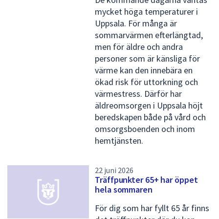
p
mycket höga temperaturer i
Uppsala. För många är
r
sommarvärmen efterlängtad,
e
men för äldre och andra
s
personer som är känsliga för
värme kan den innebära en
s
ökad risk för uttorkning och
m
värmestress. Därför har
e
äldreomsorgen i Uppsala höjt
beredskapen både på vård och
d
omsorgsboenden och inom
d
hemtjänsten.
e
l
22 juni 2026
Träffpunkter 65+ har öppet
a
hela sommaren
n
För dig som har fyllt 65 år finns
d