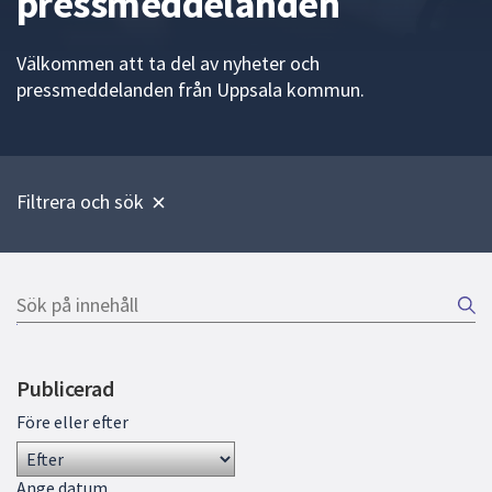
pressmeddelanden
att
presenteras
Välkommen att ta del av nyheter och
under
pressmeddelanden från Uppsala kommun.
fältet.
Använd
piltangenterna
för
Filtrera och sök
att
navigera
mellan
sökförslagen
Sök
och
på
Gå
enter
innehåll
direkt
för
Publicerad
till
att
sökresultat
välja
Före eller efter
något
av
Ange datum