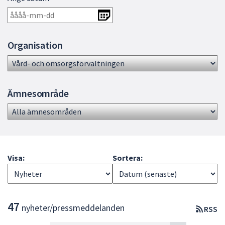
dem.
Organisation
Ämnesområde
Visa:
Sortera:
L
47
nyheter/pressmeddelanden
RSS
i