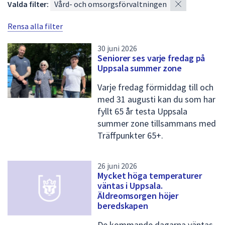
×
Valda filter:
Vård- och omsorgsförvaltningen
s
Rensa alla filter
t
a
30 juni 2026
Seniorer ses varje fredag på
m
Uppsala summer zone
e
Varje fredag förmiddag till och
d
med 31 augusti kan du som har
n
fyllt 65 år testa Uppsala
summer zone tillsammans med
y
Träffpunkter 65+.
h
e
26 juni 2026
t
Mycket höga temperaturer
väntas i Uppsala.
e
Äldreomsorgen höjer
r
beredskapen
/
De kommande dagarna väntas