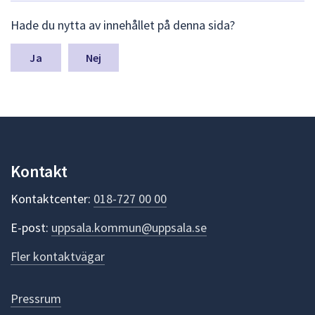
L
Hade du nytta av innehållet på denna sida?
ä
m
n
Nej
a
s
y
n
p
u
n
Kontakt
k
t
Kontaktcenter:
018-727 00 00
e
r
E-post:
uppsala.kommun@uppsala.se
f
ö
Fler kontaktvägar
r
d
e
Pressrum
n