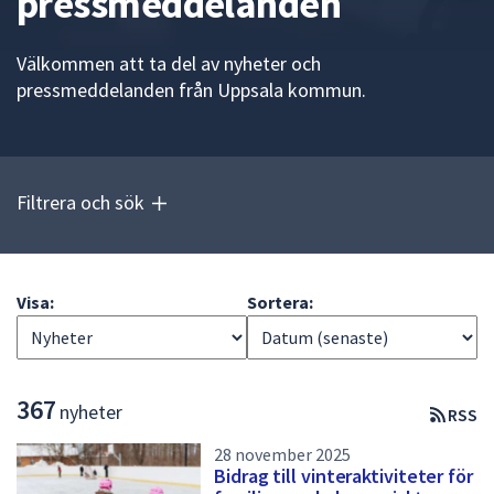
pressmeddelanden
att
presenteras
Välkommen att ta del av nyheter och
under
pressmeddelanden från Uppsala kommun.
fältet.
Använd
piltangenterna
för
Filtrera och sök
att
navigera
mellan
sökförslagen
Visa:
Sortera:
och
enter
för
att
L
367
nyheter
RSS
välja
i
något
28 november 2025
s
av
Bidrag till vinteraktiviteter för