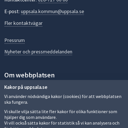
e
r
E-post:
uppsala.kommun@uppsala.se
f
ö
Fler kontaktvägar
r
d
e
Pressrum
n
n
Nyheter och pressmeddelanden
a
s
i
Om webbplatsen
d
a
Om webbplatsen
Kakor på uppsala.se
Vi använder nödvändiga kakor (cookies) för att webbplatsen
Allmänna handlingar och diarium
ska fungera.
Behandling av personuppgifter
Vi skulle vilja sätta lite fler kakor för olika funktioner som
hjälper dig som användare.
Kakor
Vi vill också sätta kakor för statistik så vi kan analysera och