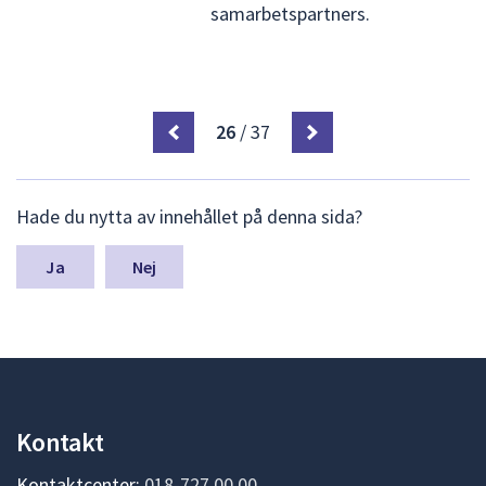
samarbetspartners.
26
/ 37
L
Hade du nytta av innehållet på denna sida?
ä
m
n
Nej
a
s
y
n
p
u
n
Kontakt
k
t
Kontaktcenter:
018-727 00 00