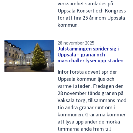
verksamhet samlades på
d
Uppsala Konsert och Kongress
a
för att fira 25 år inom Uppsala
2
kommun.
6
28 november 2025
Julstämningen sprider sig i
Uppsala – granar och
marschaller lyser upp staden
Inför första advent sprider
Uppsala kommun ljus och
värme i staden. Fredagen den
28 november tänds granen på
Vaksala torg, tillsammans med
tio andra granar runt om i
kommunen. Granarna kommer
att lysa upp under de mörka
timmarna ända fram till