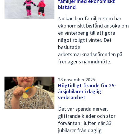
familjer med ekonomiskt
dem.
t
bistånd
a
Nu kan barnfamiljer som har
m
ekonomiskt bistånd ansöka om
en vinterpeng till att göra
e
något roligt i vinter. Det
d
beslutade
n
arbetsmarknadsnämnden på
fredagens nämndmöte.
y
h
28 november 2025
e
Högtidligt firande för 25-
t
årsjubilarer i daglig
verksamhet
e
Det var spända nerver,
r
glittrande kläder och stor
s
förväntan i luften när 33
i
jubilarer från daglig