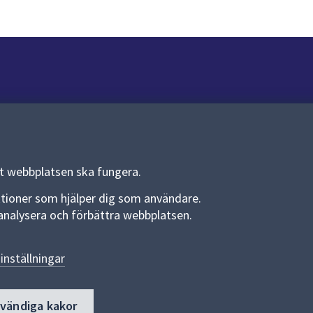
Om webbplatsen
Om webbplatsen
Allmänna handlingar och diarium
tt webbplatsen ska fungera.
Behandling av personuppgifter
funktioner som hjälper dig som användare.
an analysera och förbättra webbplatsen.
Kakor
Språk (other languages)
inställningar
Tillgänglighetsredogörelse
dvändiga kakor