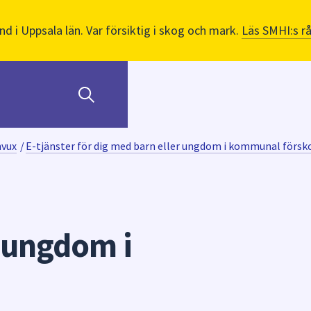
nd i Uppsala län. Var försiktig i skog och mark.
Läs SMHI:s r
mvux
/
E-tjänster för dig med barn eller ungdom i kommunal försko
 ungdom i