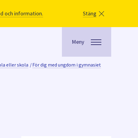
åd och information.
Stäng
Meny
la eller skola
/
För dig med ungdom i gymnasiet