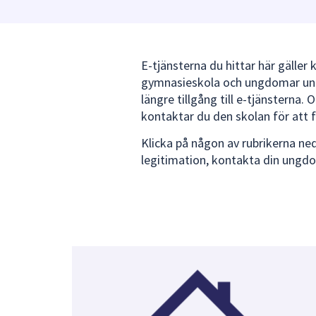
under
fältet.
Använd
piltangenterna
E-tjänsterna du hittar här gäll
för
gymnasieskola och ungdomar unde
att
längre tillgång till e-tjänstern
navigera
kontaktar du den skolan för att f
mellan
Klicka på någon av rubrikerna ne
sökförslagen
legitimation, kontakta din ungdo
och
enter
för
att
välja
något
av
dem.