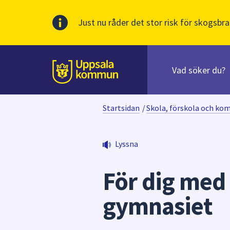
Just nu råder det stor risk för skogsbra
Sök
efter
huvudinnehåll
innehåll
Till sidans
på
webbplatsen.
Startsidan
/
Skola, förskola och ko
När
du
börjar
Lyssna
skriva
i
För dig med
sökfältet
kommer
gymnasiet
sökförslag
att
presenteras