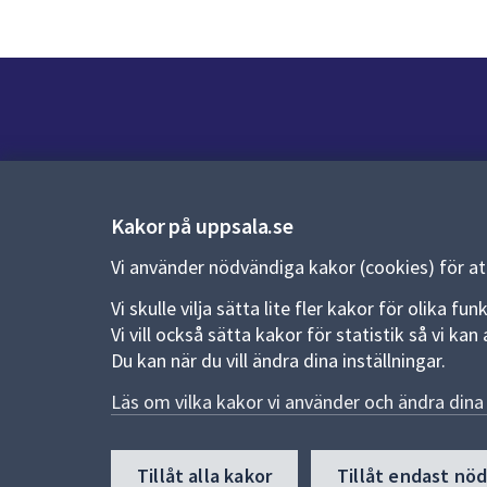
Kontakt
Kontaktcenter:
018-727 00 00
Kakor på uppsala.se
E-post:
uppsala.kommun@uppsala.se
Vi använder nödvändiga kakor (cookies) för a
Fler kontaktvägar
Vi skulle vilja sätta lite fler kakor för olika 
Vi vill också sätta kakor för statistik så vi k
Du kan när du vill ändra dina inställningar.
Pressrum
Läs om vilka kakor vi använder och ändra dina 
Nyheter och pressmeddelanden
Till
Tillåt alla kakor
Tillåt endast nö
toppen