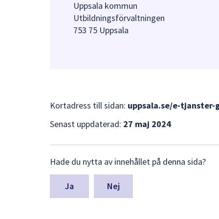
Uppsala kommun
Utbildningsförvaltningen
753 75 Uppsala
Kortadress till sidan:
uppsala.se/e-tjanster
Senast uppdaterad:
27 maj 2024
Lämna
Hade du nytta av innehållet på denna sida?
synpunkter
för
denna
Nej
sida