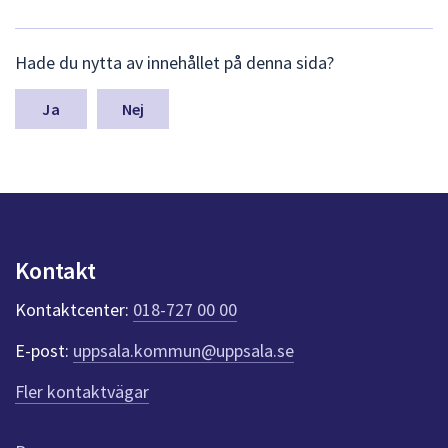
L
Hade du nytta av innehållet på denna sida?
ä
m
n
Nej
a
s
y
n
p
u
n
Kontakt
k
t
Kontaktcenter:
018-727 00 00
e
r
E-post:
uppsala.kommun@uppsala.se
f
ö
Fler kontaktvägar
r
d
e