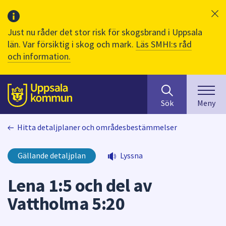
Just nu råder det stor risk för skogsbrand i Uppsala
län. Var försiktig i skog och mark.
Läs SMHI:s råd
och information.
Sök
huvudinnehåll
efter
Till sidans
Sök
Meny
innehåll
på
Hitta detaljplaner och områdesbestämmelser
webbplatsen.
När
du
Gällande detaljplan
Lyssna
börjar
skriva
Lena 1:5 och del av
i
Vattholma 5:20
sökfältet
kommer
sökförslag