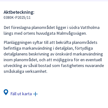
att
presenteras
Aktbeteckning:
under
0380K-P2025/11
fältet.
Det föreslagna planområdet ligger i södra Vattholma
Använd
längs med ortens huvudgata Malmvågsvägen.
piltangenterna
för
Planläggningen syftar till att bekräfta planområdets
att
befintliga markanvändning i detaljplan, förtydliga
navigera
detaljplanens beskrivning av önskvärd markanvändning
mellan
inom planområdet, och att möjliggöra för en eventuell
sökförslagen
utveckling av såväl bostad som fastighetens nuvarande
och
småskaliga verksamhet.
enter
för
att
välja
Fäll ut karta
något
av