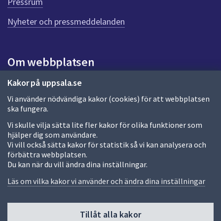
Pressrum
n
n
Nyheter och pressmeddelanden
a
s
i
Om webbplatsen
d
a
Om webbplatsen
Kakor på uppsala.se
Vi använder nödvändiga kakor (cookies) för att webbplatsen
Allmänna handlingar och diarium
ska fungera.
Behandling av personuppgifter
Vi skulle vilja sätta lite fler kakor för olika funktioner som
hjälper dig som användare.
Kakor
Vi vill också sätta kakor för statistik så vi kan analysera och
förbättra webbplatsen.
Språk (other languages)
Du kan när du vill ändra dina inställningar.
Tillgänglighetsredogörelse
Läs om vilka kakor vi använder och ändra dina inställningar
Tillåt alla kakor
Fler sätt att följa oss