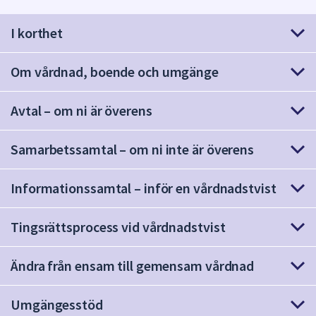
att
I korthet
presenteras
under
fältet.
Om vårdnad, boende och umgänge
Använd
piltangenterna
Avtal – om ni är överens
för
att
Samarbetssamtal – om ni inte är överens
navigera
mellan
sökförslagen
Informationssamtal – inför en vårdnadstvist
och
enter
Tingsrättsprocess vid vårdnadstvist
för
att
Ändra från ensam till gemensam vårdnad
välja
något
av
Umgängesstöd