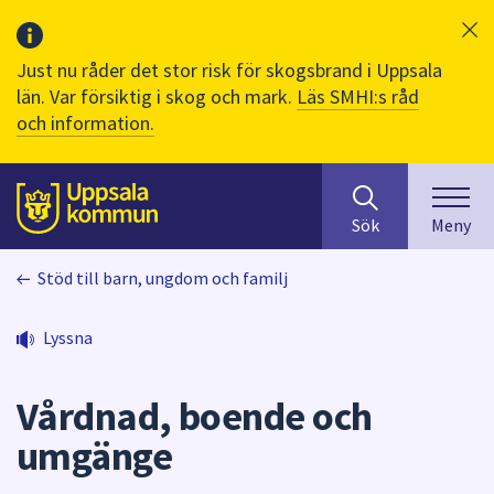
Just nu råder det stor risk för skogsbrand i Uppsala
län. Var försiktig i skog och mark.
Läs SMHI:s råd
och information.
Sök
huvudinnehåll
efter
Till sidans
Sök
Meny
innehåll
på
Stöd till barn, ungdom och familj
webbplatsen.
När
du
Lyssna
börjar
skriva
Vårdnad, boende och
i
sökfältet
umgänge
kommer
sökförslag