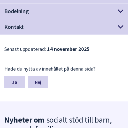
dem.
Bodelning
Kontakt
Senast uppdaterad:
14 november 2025
L
Hade du nytta av innehållet på denna sida?
ä
m
n
Nej
a
s
y
n
p
Nyheter om
socialt stöd till barn,
u
n