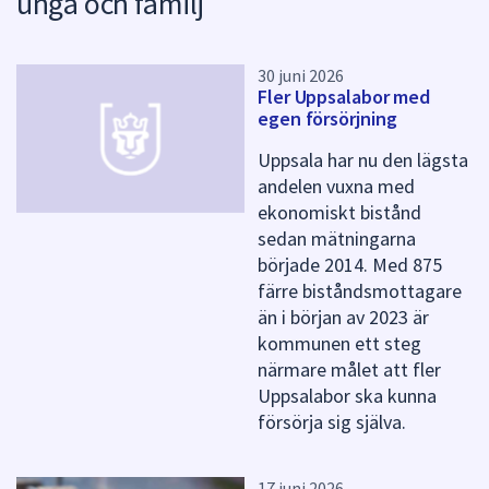
unga och familj
k
t
e
r
30 juni 2026
Fler Uppsalabor med
f
egen försörjning
ö
r
Uppsala har nu den lägsta
d
andelen vuxna med
e
ekonomiskt bistånd
n
n
sedan mätningarna
a
började 2014. Med 875
s
färre biståndsmottagare
i
än i början av 2023 är
d
kommunen ett steg
a
närmare målet att fler
Uppsalabor ska kunna
försörja sig själva.
17 juni 2026