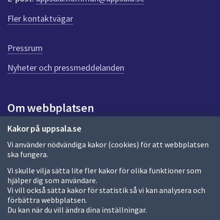
Fler kontaktvägar
Pressrum
Nyheter och pressmeddelanden
Om webbplatsen
Om webbplatsen
Kakor på uppsala.se
Vi använder nödvändiga kakor (cookies) för att webbplatsen
Allmänna handlingar och diarium
ska fungera.
Behandling av personuppgifter
Vi skulle vilja sätta lite fler kakor för olika funktioner som
hjälper dig som användare.
Kakor
Vi vill också sätta kakor för statistik så vi kan analysera och
förbättra webbplatsen.
Språk (other languages)
Du kan när du vill ändra dina inställningar.