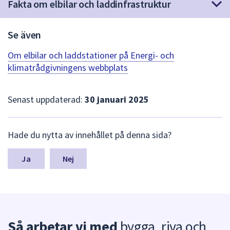
dem.
Fakta om elbilar och laddinfrastruktur
Se även
Om elbilar och laddstationer på Energi- och
klimatrådgivningens webbplats
Senast uppdaterad:
30 januari 2025
L
Hade du nytta av innehållet på denna sida?
ä
m
n
Nej
a
s
y
n
p
Så arbetar vi med
bygga, riva och
u