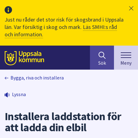
Just nu råder det stor risk för skogsbrand i Uppsala
län. Var försiktig i skog och mark.
Läs SMHI:s råd
och information.
Sök
huvudinnehåll
efter
Till sidans
Sök
Meny
innehåll
på
Bygga, riva och installera
webbplatsen.
När
du
Lyssna
börjar
skriva
Installera laddstation för
i
sökfältet
att ladda din elbil
kommer
sökförslag