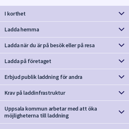
att
I korthet
presenteras
under
fältet.
Ladda hemma
Använd
piltangenterna
Ladda när du är på besök eller på resa
för
att
Ladda på företaget
navigera
mellan
sökförslagen
Erbjud publik laddning för andra
och
enter
Krav på laddinfrastruktur
för
att
Uppsala kommun arbetar med att öka
välja
möjligheterna till laddning
något
av