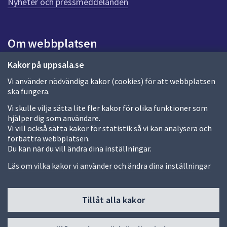
Nyheter och pressmeddelanden
Om webbplatsen
Om webbplatsen
Kakor på uppsala.se
Vi använder nödvändiga kakor (cookies) för att webbplatsen
Allmänna handlingar och diarium
ska fungera.
Behandling av personuppgifter
Vi skulle vilja sätta lite fler kakor för olika funktioner som
hjälper dig som användare.
Kakor
Vi vill också sätta kakor för statistik så vi kan analysera och
förbättra webbplatsen.
Språk (other languages)
Du kan när du vill ändra dina inställningar.
Tillgänglighetsredogörelse
Läs om vilka kakor vi använder och ändra dina inställningar
Tillåt alla kakor
Fler sätt att följa oss
Till