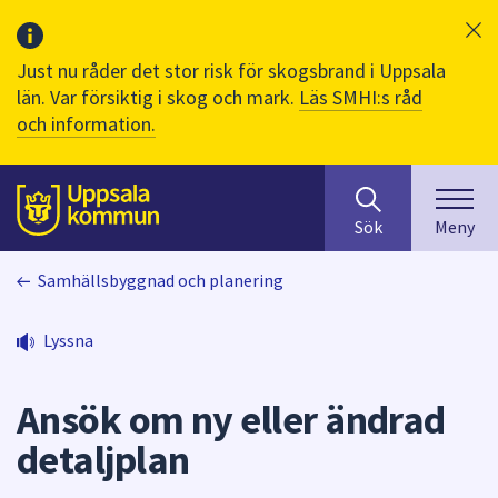
Just nu råder det stor risk för skogsbrand i Uppsala
län. Var försiktig i skog och mark.
Läs SMHI:s råd
och information.
Sök
huvudinnehåll
efter
Till sidans
Sök
Meny
innehåll
på
Samhällsbyggnad och planering
webbplatsen.
När
du
Lyssna
börjar
skriva
Ansök om ny eller ändrad
i
sökfältet
detaljplan
kommer
sökförslag