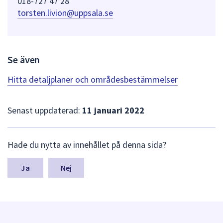
018-727 47 28
dem.
torsten.livion@uppsala.se
Se även
Hitta detaljplaner och områdesbestämmelser
Senast uppdaterad:
11 januari 2022
L
Hade du nytta av innehållet på denna sida?
ä
m
n
Nej
a
s
y
n
p