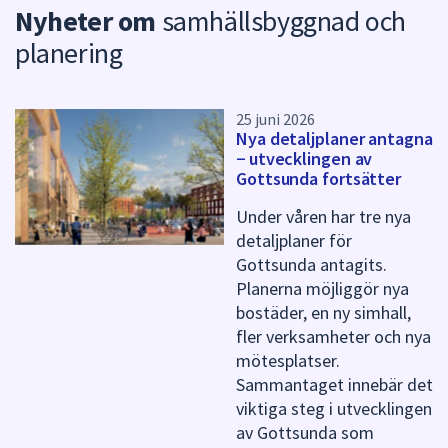
Nyheter om
samhällsbyggnad och
u
n
planering
k
t
e
r
25 juni 2026
Nya detaljplaner antagna
f
− utvecklingen av
ö
Gottsunda fortsätter
r
d
Under våren har tre nya
e
detaljplaner för
n
Gottsunda antagits.
n
a
Planerna möjliggör nya
s
bostäder, en ny simhall,
i
fler verksamheter och nya
d
mötesplatser.
a
Sammantaget innebär det
viktiga steg i utvecklingen
av Gottsunda som