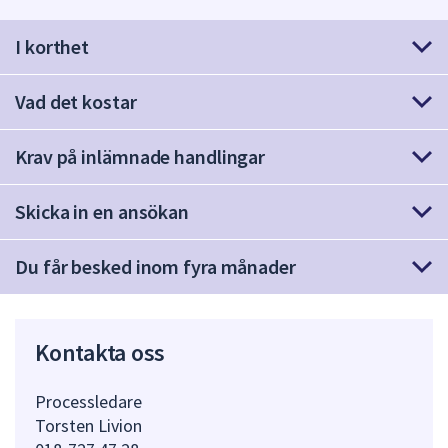
att
I korthet
presenteras
under
fältet.
Vad det kostar
Använd
piltangenterna
Krav på inlämnade handlingar
för
att
Skicka in en ansökan
navigera
mellan
sökförslagen
Du får besked inom fyra månader
och
enter
för
Kontakta oss
att
välja
Processledare
något
Torsten Livion
av