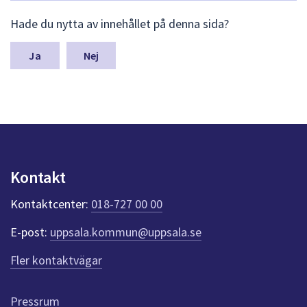
L
Hade du nytta av innehållet på denna sida?
ä
m
n
Nej
a
s
y
n
p
u
n
k
Kontakt
t
e
Kontaktcenter:
018-727 00 00
r
f
E-post:
uppsala.kommun@uppsala.se
ö
r
Fler kontaktvägar
d
e
n
Pressrum