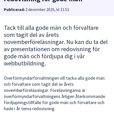
att
Publicerad:
2 december 2025, kl 11.51
presenteras
under
fältet.
Tack till alla gode män och förvaltare
Använd
som tagit del av årets
piltangenterna
novemberföreläsningar. Nu kan du ta del
för
av presentationen om redovisning för
att
navigera
gode män och fördjupa dig i vår
mellan
webbutbildning.
sökförslagen
och
Överförmyndarförvaltningen vill tacka alla gode män
enter
och förvaltare som tagit del av årets
för
novemberföreläsningar. Föreläsningarna är
att
överförmyndarförvaltningens årligen återkommande
välja
fördjupningstillfälle för gode män och förvaltare och
något
hade i år tema redovisning.
av