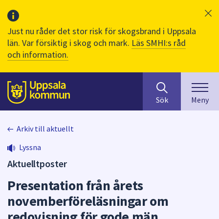
Just nu råder det stor risk för skogsbrand i Uppsala
län. Var försiktig i skog och mark.
Läs SMHI:s råd
och information.
Sök
huvudinnehåll
efter
Till sidans
Sök
Meny
innehåll
på
webbplatsen.
Arkiv till aktuellt
När
Lyssna
du
börjar
Aktuelltposter
skriva
Presentation från årets
i
sökfältet
novemberföreläsningar om
kommer
redovisning för gode män
sökförslag