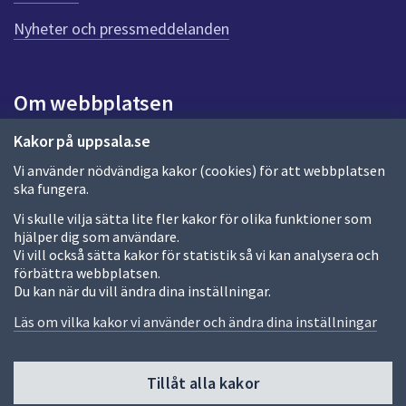
n
Nyheter och pressmeddelanden
a
s
i
d
Om webbplatsen
a
Om webbplatsen
Kakor på uppsala.se
Vi använder nödvändiga kakor (cookies) för att webbplatsen
Allmänna handlingar och diarium
ska fungera.
Behandling av personuppgifter
Vi skulle vilja sätta lite fler kakor för olika funktioner som
hjälper dig som användare.
Kakor
Vi vill också sätta kakor för statistik så vi kan analysera och
förbättra webbplatsen.
Språk (other languages)
Du kan när du vill ändra dina inställningar.
Tillgänglighetsredogörelse
Läs om vilka kakor vi använder och ändra dina inställningar
Tillåt alla kakor
Fler sätt att följa oss