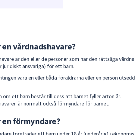
r en vårdnadshavare?
avare är den eller de personer som har den rättsliga vårdna
är juridiskt ansvariga) för ett barn.
ntingen vara en eller båda föräldrarna eller en person utsedd
om ett barn består till dess att barnet fyller arton år.
avaren är normalt också förmyndare för barnet.
r en förmyndare?
dare företräder ett barn under 18 år (underårig) i ekonomi