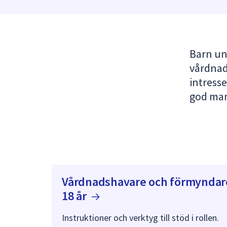
under
fältet.
Använd
piltangenterna
Barn un
för
att
vårdnads
navigera
intresse
mellan
god man.
sökförslagen
och
enter
för
att
välja
något
Vårdnadshavare och förmyndare
av
18
år
dem.
Instruktioner och verktyg till stöd i rollen.