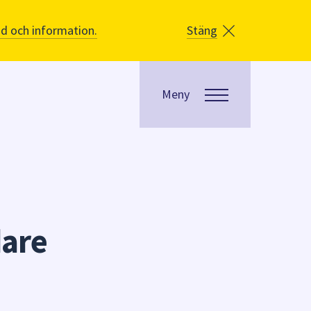
åd och information.
Stäng
Meny
are