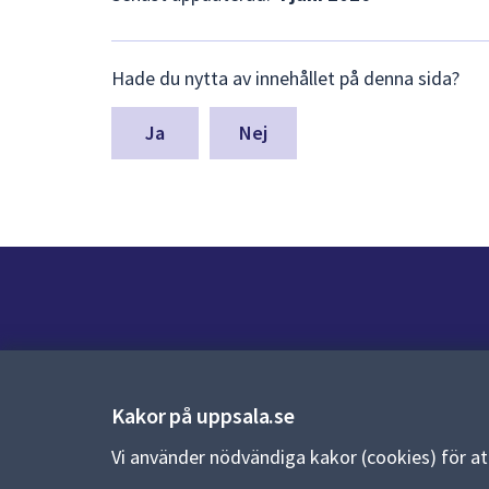
Lämna
Hade du nytta av innehållet på denna sida?
synpunkter
för
denna
Nej
sida
Kontakt
Kontaktcenter:
018-727 00 00
Kakor på uppsala.se
E-post:
uppsala.kommun@uppsala.se
Vi använder nödvändiga kakor (cookies) för a