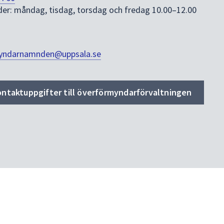
der: måndag, tisdag, torsdag och fredag 10.00–12.00
yndarnamnden@uppsala.se
ontaktuppgifter till överförmyndarförvaltningen