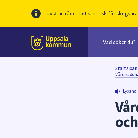
Just nu råder det stor risk för skogsbra
Sök
efter
huvudinnehåll
innehåll
Till sidans
på
webbplatsen.
När
Startsidan
du
Vårdnadsha
börjar
skriva
Lyssna
i
Vår
sökfältet
kommer
och
sökförslag
att
presenteras