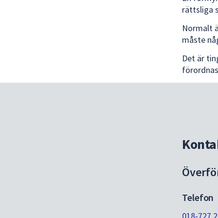
rättslig
Normalt ä
måste någ
Det är ti
förordnas
Konta
Överfö
Telefon
018-727 2