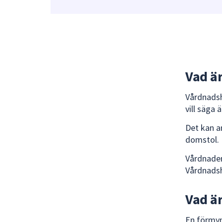
Vad ä
Vårdnadsh
vill säga 
Det kan a
domstol.
Vårdnaden 
Vårdnadsh
Vad ä
En förmyn