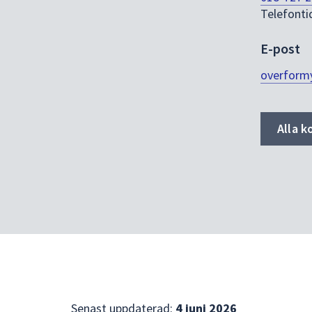
Telefonti
E-post
overform
Alla k
Senast uppdaterad:
4 juni 2026