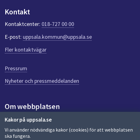
n
k
Kontakt
t
e
Kontaktcenter:
018-727 00 00
r
f
E-post:
uppsala.kommun@uppsala.se
ö
r
Fler kontaktvägar
d
e
n
Pressrum
n
Nyheter och pressmeddelanden
a
s
i
d
Om webbplatsen
a
Om webbplatsen
Kakor på uppsala.se
Vi använder nödvändiga kakor (cookies) för att webbplatsen
Allmänna handlingar och diarium
ska fungera.