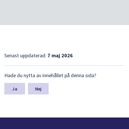
Senast uppdaterad:
7 maj 2026
L
Hade du nytta av innehållet på denna sida?
ä
m
n
Nej
a
s
y
n
p
u