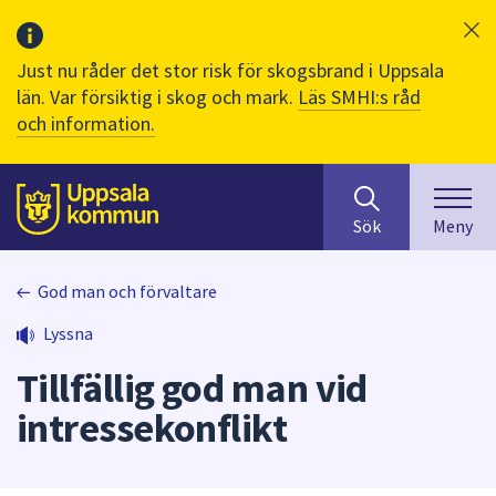
Just nu råder det stor risk för skogsbrand i Uppsala
län. Var försiktig i skog och mark.
Läs SMHI:s råd
och information.
Sök
huvudinnehåll
efter
Till sidans
Sök
Meny
innehåll
på
webbplatsen.
God man och förvaltare
När
Lyssna
du
börjar
Tillfällig god man vid
skriva
i
intressekonflikt
sökfältet
kommer
sökförslag