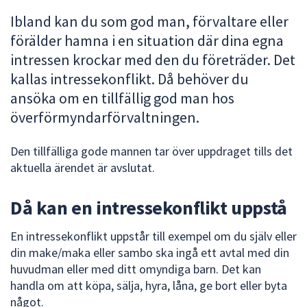
att
Ibland kan du som god man, förvaltare eller
presenteras
förälder hamna i en situation där dina egna
under
intressen krockar med den du företräder. Det
fältet.
kallas intressekonflikt. Då behöver du
Använd
ansöka om en tillfällig god man hos
piltangenterna
för
överförmyndarförvaltningen.
att
navigera
Den tillfälliga gode mannen tar över uppdraget tills det
mellan
aktuella ärendet är avslutat.
sökförslagen
och
Då kan en intressekonflikt uppstå
enter
för
En intressekonflikt uppstår till exempel om du själv eller
att
din make/maka eller sambo ska ingå ett avtal med din
välja
huvudman eller med ditt omyndiga barn. Det kan
något
handla om att köpa, sälja, hyra, låna, ge bort eller byta
av
något.