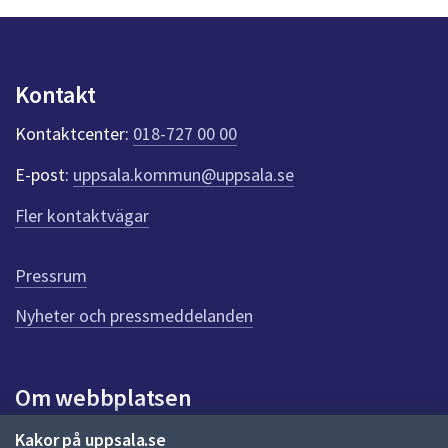
y
n
p
u
Kontakt
n
k
Kontaktcenter:
018-727 00 00
t
e
E-post:
uppsala.kommun@uppsala.se
r
f
Fler kontaktvägar
ö
r
d
Pressrum
e
n
Nyheter och pressmeddelanden
n
a
s
i
Om webbplatsen
d
a
Om webbplatsen
Kakor på uppsala.se