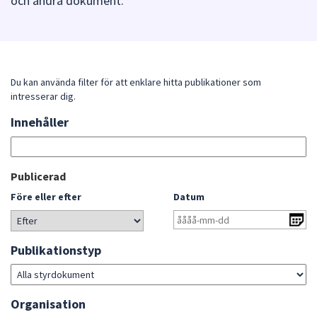
och andra dokument.
att
presenteras
under
fältet.
Använd
Du kan använda filter för att enklare hitta publikationer som
intresserar dig.
piltangenterna
för
Innehåller
Sök
att
bland
navigera
publikationerna
mellan
Gå
Publicerad
sökförslagen
direkt
Före eller efter
Datum
och
till
enter
sökresultat
för
Publikationstyp
att
välja
något
Organisation
av