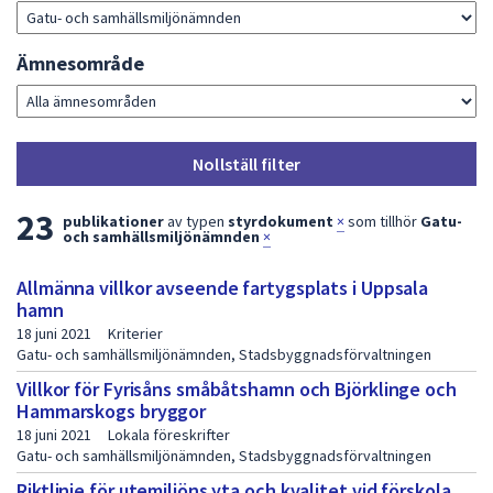
dem.
Ämnesområde
Nollställ filter
L
23
publikationer
av typen
styrdokument
×
som tillhör
Gatu-
och samhällsmiljönämnden
×
i
Allmänna villkor avseende fartygsplats i Uppsala
s
hamn
t
18 juni 2021
Kriterier
Gatu- och samhällsmiljönämnden, Stadsbyggnadsförvaltningen
a
Villkor för Fyrisåns småbåtshamn och Björklinge och
m
Hammarskogs bryggor
e
18 juni 2021
Lokala föreskrifter
Gatu- och samhällsmiljönämnden, Stadsbyggnadsförvaltningen
d
Riktlinje för utemiljöns yta och kvalitet vid förskola