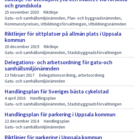
p
och grundskola
u
25 november 2020
Riktlinje
Gatu- och samhällsmiljönämnden, Plan- och byggnadsnämnden,
b
Kommunstyrelsen, Utbildningsförvaltningen, Utbildningsnämnden
l
Riktlinjer för sittplatser på allmän plats i Uppsala
kommun
i
20 december 2019
Riktlinje
k
Gatu- och samhällsmiljönämnden, Stadsbyggnadsförvaltningen
a
Delegations- och arbetsordning för gatu-och
samhällsmiljönämnden
t
13 februari 2017
Delegationsordning, arbetsordning
i
Gatu- och samhällsmiljönämnden
Handlingsplan för Sveriges bästa cykelstad
o
4 april 2016
Handlingsplan
n
Gatu- och samhällsmiljönämnden, Stadsbyggnadsförvaltningen
e
Handlingsplan för parkering i Uppsala kommun
r
22 december 2014
Handlingsplan
Gatu- och samhällsmiljönämnden
s
Riktlinjer för parkering i Uppsala kommun