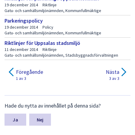
i
19 december 2014
Riktlinje
Gatu- och samhällsmiljönämnden, Kommunfullmäktige
d
Parkeringspolicy
a
19 december 2014
Policy
2
Gatu- och samhällsmiljönämnden, Kommunfullmäktige
Riktlinjer för Uppsalas stadsmiljö
11 december 2014
Riktlinje
Gatu- och samhällsmiljönämnden, Stadsbyggnadsförvaltningen
Föregående
Nästa
1 av 3
3 av 3
L
Hade du nytta av innehållet på denna sida?
ä
m
n
Nej
a
s