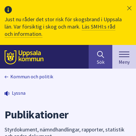
Just nu råder det stor risk för skogsbrand i Uppsala
län. Var försiktig i skog och mark.
Läs SMHI:s råd
och information.
Sök
huvudinnehåll
efter
Till sidans
Sök
Meny
innehåll
på
Kommun och politik
webbplatsen.
När
du
Lyssna
börjar
skriva
Publikationer
i
sökfältet
kommer
Styrdokument, nämndhandlingar, rapporter, statistik
sökförslag