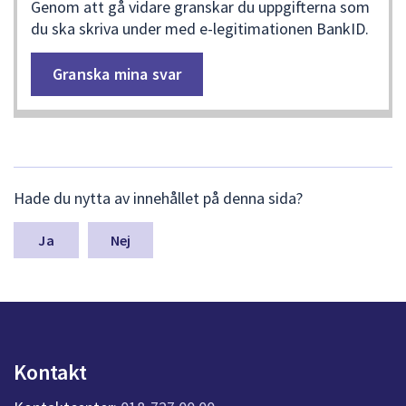
Genom att gå vidare granskar du uppgifterna som
du ska skriva under med e-legitimationen BankID.
L
Hade du nytta av innehållet på denna sida?
ä
m
n
Nej
a
s
y
n
p
u
Kontakt
n
k