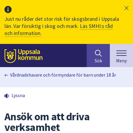
Just nu råder det stor risk för skogsbrand i Uppsala
län. Var försiktig i skog och mark.
Läs SMHI:s råd
och information.
Sök
huvudinnehåll
efter
Till sidans
Sök
Meny
innehåll
på
Vårdnadshavare och förmyndare för barn under 18 år
webbplatsen.
När
du
Lyssna
börjar
skriva
i
Ansök om att driva
sökfältet
verksamhet
kommer
sökförslag