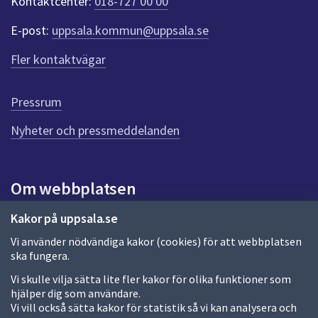
Kontaktcenter:
018-727 00 00
t
e
E-post:
uppsala.kommun@uppsala.se
r
f
Fler kontaktvägar
ö
r
d
Pressrum
e
n
Nyheter och pressmeddelanden
n
a
s
i
Om webbplatsen
d
a
Om webbplatsen
Kakor på uppsala.se
Vi använder nödvändiga kakor (cookies) för att webbplatsen
Allmänna handlingar och diarium
ska fungera.
Behandling av personuppgifter
Vi skulle vilja sätta lite fler kakor för olika funktioner som
hjälper dig som användare.
Kakor
Vi vill också sätta kakor för statistik så vi kan analysera och