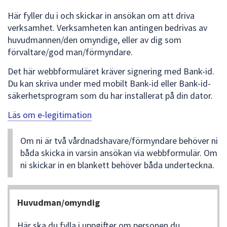
att
Här fyller du i och skickar in ansökan om att driva
presenteras
verksamhet. Verksamheten kan antingen bedrivas av
under
huvudmannen/den omyndige, eller av dig som
fältet.
förvaltare/god man/förmyndare.
Använd
Det här webbformuläret kräver signering med Bank-id.
piltangenterna
Du kan skriva under med mobilt Bank-id eller Bank-id-
för
säkerhetsprogram som du har installerat på din dator.
att
navigera
Läs om e-legitimation
mellan
sökförslagen
Om ni är två vårdnadshavare/förmyndare behöver ni
och
båda skicka in varsin ansökan via webbformulär. Om
enter
ni skickar in en blankett behöver båda underteckna.
för
att
välja
Huvudman/omyndig
något
av
Här ska du fylla i uppgifter om personen du