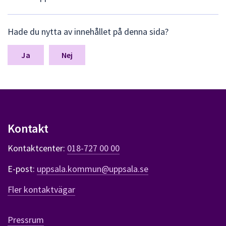
L
Hade du nytta av innehållet på denna sida?
ä
m
n
Nej
a
s
y
n
p
u
Kontakt
n
k
Kontaktcenter:
018-727 00 00
t
e
E-post:
uppsala.kommun@uppsala.se
r
f
Fler kontaktvägar
ö
r
d
Pressrum
e