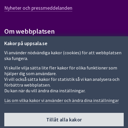
n
Nyheter och pressmeddelanden
n
a
s
i
Om webbplatsen
d
a
Om webbplatsen
Kakor på uppsala.se
Vi använder nödvändiga kakor (cookies) för att webbplatsen
Allmänna handlingar och diarium
ska fungera.
Behandling av personuppgifter
Vi skulle vilja sätta lite fler kakor för olika funktioner som
hjälper dig som användare.
Kakor
Vi vill också sätta kakor för statistik så vi kan analysera och
förbättra webbplatsen.
Språk (other languages)
Du kan när du vill ändra dina inställningar.
Tillgänglighetsredogörelse
Läs om vilka kakor vi använder och ändra dina inställningar
Tillåt alla kakor
Fler sätt att följa oss